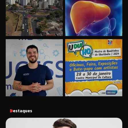
no dia 17 de junho
“Vozes pela Vida” celebra 10 anos com show
em Uberlândia
“Vem pra Praça!” reunirá arte, cultura e
gastronomia de Uberlândia em dois dias de
evento gratuito
“Uma prosa de valor” é o tema da roda de
conversa com o diretor e a produtora do
espetáculo Bárbara
Destaques
“Tom na Fazenda” retorna à Uberlândia após
sucesso absoluto em 2025