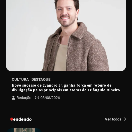
Senac em Uberlândia oferece curso gratuito
de Tricologia e Terapia Capilar
Uberlândia recebe em agosto turnê de 30 anos
do Grupo Soweto
EMCANTAR estreia espetáculo de lançamento
CULTURA
DESTAQUE
do novo álbum Abraço no Planeta
Novo sucesso de Evandro Jr. ganha força em roteiro de
divulgação pelas principais emissoras do Triângulo Mineiro
Redação
08/08/2026
Uberlândia recebe o projeto “Experiência Rio”
no dia 17 de junho
Tendendo
Ver todos