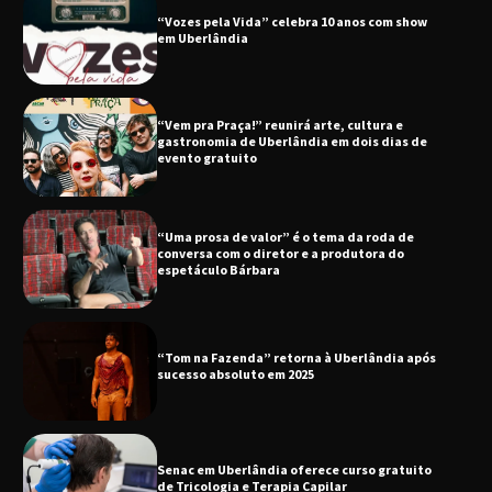
“Vozes pela Vida” celebra 10 anos com show
em Uberlândia
“Vem pra Praça!” reunirá arte, cultura e
gastronomia de Uberlândia em dois dias de
evento gratuito
“Uma prosa de valor” é o tema da roda de
conversa com o diretor e a produtora do
espetáculo Bárbara
“Tom na Fazenda” retorna à Uberlândia após
sucesso absoluto em 2025
Senac em Uberlândia oferece curso gratuito
de Tricologia e Terapia Capilar