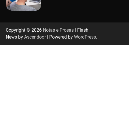
Uberlândia recebe em agosto turnê de 30 anos
do Grupo Soweto
Copyright © 2026
Notas e Prosas
| Flash
News by
Ascendoor
| Powered by
WordPress
.
EMCANTAR estreia espetáculo de lançamento
do novo álbum Abraço no Planeta
Uberlândia recebe o projeto “Experiência Rio”
no dia 17 de junho
“Vozes pela Vida” celebra 10 anos com show
em Uberlândia