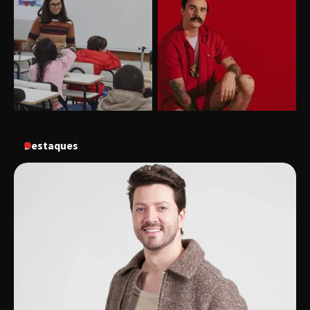
“Vem pra Praça!” reunirá arte, cultura e
gastronomia de Uberlândia em dois dias de
evento gratuito
“Uma prosa de valor” é o tema da roda de
conversa com o diretor e a produtora do
espetáculo Bárbara
Destaques
“Tom na Fazenda” retorna à Uberlândia após
sucesso absoluto em 2025
Senac em Uberlândia oferece curso gratuito
de Tricologia e Terapia Capilar
Uberlândia recebe em agosto turnê de 30 anos
do Grupo Soweto