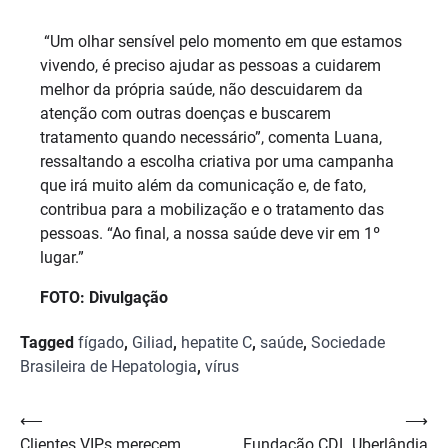
“Um olhar sensível pelo momento em que estamos
vivendo, é preciso ajudar as pessoas a cuidarem
melhor da própria saúde, não descuidarem da
atenção com outras doenças e buscarem
tratamento quando necessário”, comenta Luana,
ressaltando a escolha criativa por uma campanha
que irá muito além da comunicação e, de fato,
contribua para a mobilização e o tratamento das
pessoas. “Ao final, a nossa saúde deve vir em 1º
lugar.”
FOTO: Divulgação
Tagged
fígado
,
Giliad
,
hepatite C
,
saúde
,
Sociedade
Brasileira de Hepatologia
,
vírus
Navegação
⟵
⟶
Clientes VIPs merecem
Fundação CDL Uberlândia