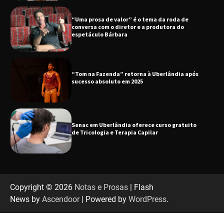
“Uma prosa de valor” é o tema da roda de
conversa com o diretor e a produtora do
espetáculo Bárbara
“Tom na Fazenda” retorna à Uberlândia após
sucesso absoluto em 2025
Senac em Uberlândia oferece curso gratuito
de Tricologia e Terapia Capilar
Uberlândia recebe em agosto turnê de 30 anos
do Grupo Soweto
Copyright © 2026
Notas e Prosas
| Flash
News by
Ascendoor
| Powered by
WordPress
.