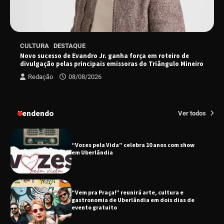
EMCANTAR estreia espetáculo de lançamento
CULTURA
DESTAQUE
do novo álbum Abraço no Planeta
Novo sucesso de Evandro Jr. ganha força em roteiro de
divulgação pelas principais emissoras do Triângulo Mineiro
Redação
08/08/2026
Uberlândia recebe o projeto “Experiência Rio”
no dia 17 de junho
Tendendo
Ver todos
“Vozes pela Vida” celebra 10 anos com show
em Uberlândia
“Vem pra Praça!” reunirá arte, cultura e
gastronomia de Uberlândia em dois dias de
evento gratuito