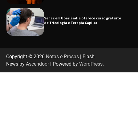
Senac em Uberlândia oferece curso gratuito
de Tricologia e Terapia Capilar
Uberlândia recebe em agosto turnê de 30 anos
do Grupo Soweto
Copyright © 2026
Notas e Prosas
| Flash
News by
Ascendoor
| Powered by
WordPress
.
EMCANTAR estreia espetáculo de lançamento
do novo álbum Abraço no Planeta
Uberlândia recebe o projeto “Experiência Rio”
no dia 17 de junho