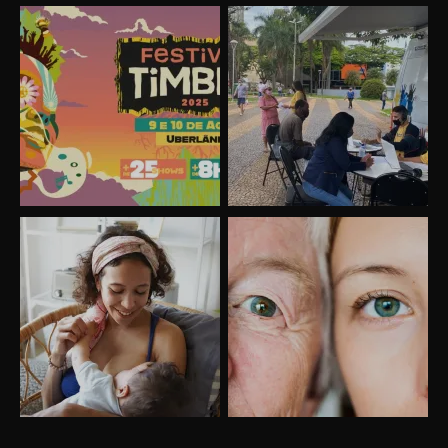
Uberlândia recebe o projeto “Experiência Rio”
no dia 17 de junho
“Vozes pela Vida” celebra 10 anos com show
em Uberlândia
“Vem pra Praça!” reunirá arte, cultura e
gastronomia de Uberlândia em dois dias de
evento gratuito
“Uma prosa de valor” é o tema da roda de
conversa com o diretor e a produtora do
espetáculo Bárbara