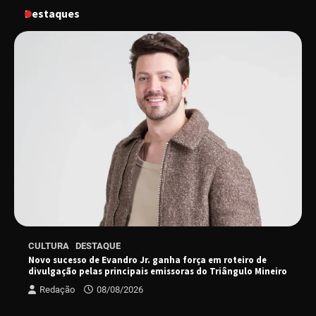
Destaques
“Tom na Fazenda” retorna à Uberlândia após
sucesso absoluto em 2025
Senac em Uberlândia oferece curso gratuito
de Tricologia e Terapia Capilar
Uberlândia recebe em agosto turnê de 30 anos
do Grupo Soweto
EMCANTAR estreia espetáculo de lançamento
CULTURA
DESTAQUE
do novo álbum Abraço no Planeta
Novo sucesso de Evandro Jr. ganha força em roteiro de
divulgação pelas principais emissoras do Triângulo Mineiro
Redação
08/08/2026
Uberlândia recebe o projeto “Experiência Rio”