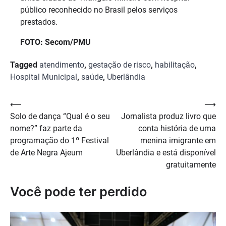
público reconhecido no Brasil pelos serviços
prestados.
FOTO: Secom/PMU
Tagged
atendimento
,
gestação de risco
,
habilitação
,
Hospital Municipal
,
saúde
,
Uberlândia
Navegação
⟵
⟶
Solo de dança “Qual é o seu
Jornalista produz livro que
de
nome?” faz parte da
conta história de uma
Post
programação do 1º Festival
menina imigrante em
de Arte Negra Ajeum
Uberlândia e está disponível
gratuitamente
Você pode ter perdido