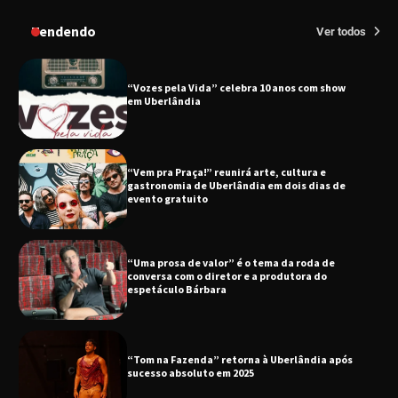
no dia 17 de junho
Tendendo
Ver todos
“Vozes pela Vida” celebra 10 anos com show
em Uberlândia
“Vem pra Praça!” reunirá arte, cultura e
gastronomia de Uberlândia em dois dias de
evento gratuito
“Uma prosa de valor” é o tema da roda de
conversa com o diretor e a produtora do
espetáculo Bárbara
“Tom na Fazenda” retorna à Uberlândia após
sucesso absoluto em 2025