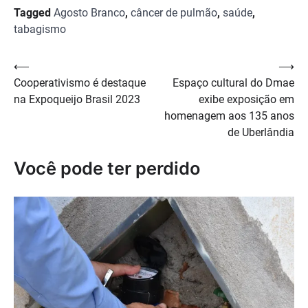
Tagged
Agosto Branco
,
câncer de pulmão
,
saúde
,
tabagismo
Navegação
⟵
⟶
Cooperativismo é destaque
Espaço cultural do Dmae
de
na Expoqueijo Brasil 2023
exibe exposição em
Post
homenagem aos 135 anos
de Uberlândia
Você pode ter perdido