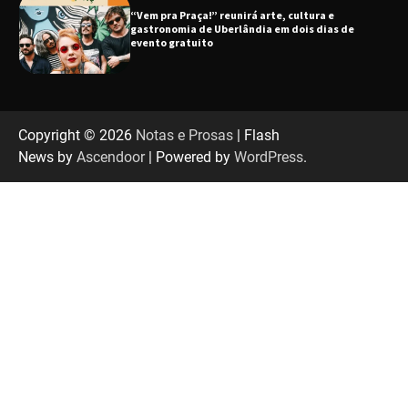
“Uma prosa de valor” é o tema da roda de
conversa com o diretor e a produtora do
espetáculo Bárbara
“Tom na Fazenda” retorna à Uberlândia após
sucesso absoluto em 2025
Copyright © 2026
Notas e Prosas
| Flash
News by
Ascendoor
| Powered by
WordPress
.
Senac em Uberlândia oferece curso gratuito
de Tricologia e Terapia Capilar
Uberlândia recebe em agosto turnê de 30 anos
do Grupo Soweto
EMCANTAR estreia espetáculo de lançamento
do novo álbum Abraço no Planeta