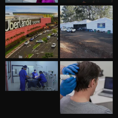
Uberlândia recebe o projeto “Experiência Rio”
no dia 17 de junho
“Vozes pela Vida” celebra 10 anos com show
em Uberlândia
“Vem pra Praça!” reunirá arte, cultura e