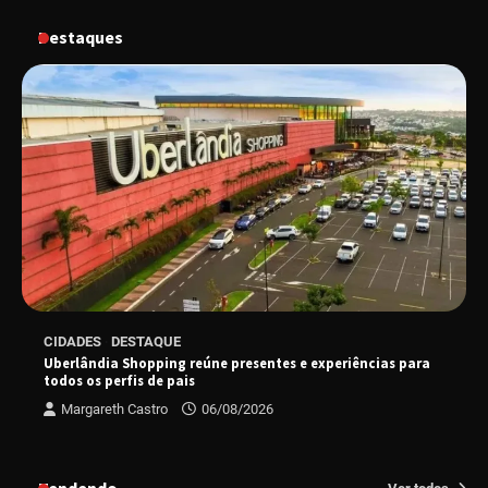
gastronomia de Uberlândia em dois dias de
evento gratuito
Destaques
“Uma prosa de valor” é o tema da roda de
conversa com o diretor e a produtora do
espetáculo Bárbara
“Tom na Fazenda” retorna à Uberlândia após
sucesso absoluto em 2025
Senac em Uberlândia oferece curso gratuito
CIDADES
DESTAQUE
de Tricologia e Terapia Capilar
Uberlândia Shopping reúne presentes e experiências para
todos os perfis de pais
Margareth Castro
06/08/2026
Uberlândia recebe em agosto turnê de 30 anos
do Grupo Soweto