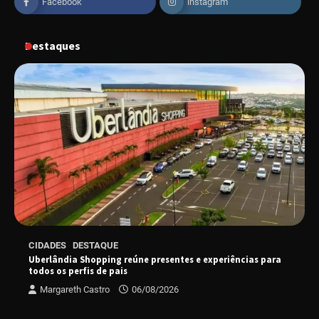
Facebook
instagram
“Vem pra Praça!” reunirá arte, cultura e
gastronomia de Uberlândia em dois dias de
evento gratuito
Destaques
“Uma prosa de valor” é o tema da roda de
conversa com o diretor e a produtora do
espetáculo Bárbara
“Tom na Fazenda” retorna à Uberlândia após
sucesso absoluto em 2025
Senac em Uberlândia oferece curso gratuito
CIDADES
DESTAQUE
de Tricologia e Terapia Capilar
Uberlândia Shopping reúne presentes e experiências para
todos os perfis de pais
Margareth Castro
06/08/2026
Uberlândia recebe em agosto turnê de 30 anos