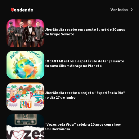
do Grupo Soweto
Tendendo
Ver todos
EMCANTAR estreia espetáculo de lançamento
do novo álbum Abraço no Planeta
Uberlândia recebe o projeto “Experiência Rio”
no dia 17 de junho
“Vozes pela Vida” celebra 10 anos com show
em Uberlândia
“Vem pra Praça!” reunirá arte, cultura e
gastronomia de Uberlândia em dois dias de
evento gratuito