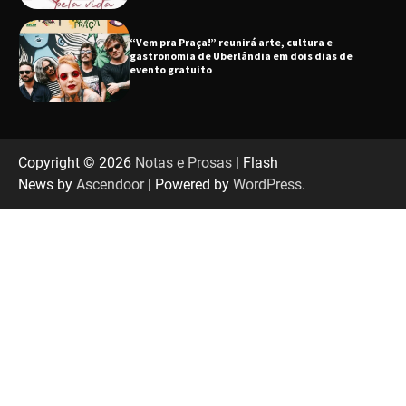
“Uma prosa de valor” é o tema da roda de
conversa com o diretor e a produtora do
espetáculo Bárbara
“Tom na Fazenda” retorna à Uberlândia após
sucesso absoluto em 2025
Copyright © 2026
Notas e Prosas
| Flash
News by
Ascendoor
| Powered by
WordPress
.
Senac em Uberlândia oferece curso gratuito
de Tricologia e Terapia Capilar
Uberlândia recebe em agosto turnê de 30 anos
do Grupo Soweto