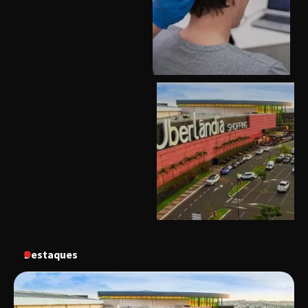
Uberlândia recebe o projeto “Experiência Rio”
no dia 17 de junho
“Vozes pela Vida” celebra 10 anos com show
em Uberlândia
“Vem pra Praça!” reunirá arte, cultura e
gastronomia de Uberlândia em dois dias de
evento gratuito
Destaques
“Uma prosa de valor” é o tema da roda de
conversa com o diretor e a produtora do