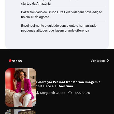
startup da Amazônia
Bazar Solidário do Grupo Luta Pela Vida tem nova edição
no dia 13 de agosto
Envelhecimento e cuidado consciente e humanizado:
pequenas atitudes que fazem grande diferença
Prosas
Ver todos
Coloração Pessoal transforma imagem e
fortalece a autoestima
Margareth Castro
18/07/2026