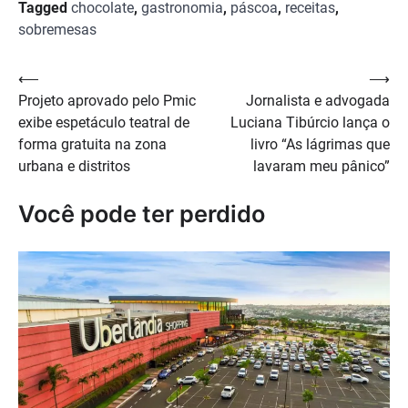
Tagged
chocolate
,
gastronomia
,
páscoa
,
receitas
,
sobremesas
Navegação
⟵
⟶
Projeto aprovado pelo Pmic
Jornalista e advogada
de
exibe espetáculo teatral de
Luciana Tibúrcio lança o
Post
forma gratuita na zona
livro “As lágrimas que
urbana e distritos
lavaram meu pânico”
Você pode ter perdido