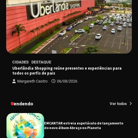
espetáculo Bárbara
“Tom na Fazenda” retorna à Uberlândia após
sucesso absoluto em 2025
Senac em Uberlândia oferece curso gratuito
CIDADES
DESTAQUE
de Tricologia e Terapia Capilar
Uberlândia Shopping reúne presentes e experiências para
todos os perfis de pais
Margareth Castro
06/08/2026
Uberlândia recebe em agosto turnê de 30 anos
do Grupo Soweto
Tendendo
Ver todos
EMCANTAR estreia espetáculo de lançamento
do novo álbum Abraço no Planeta