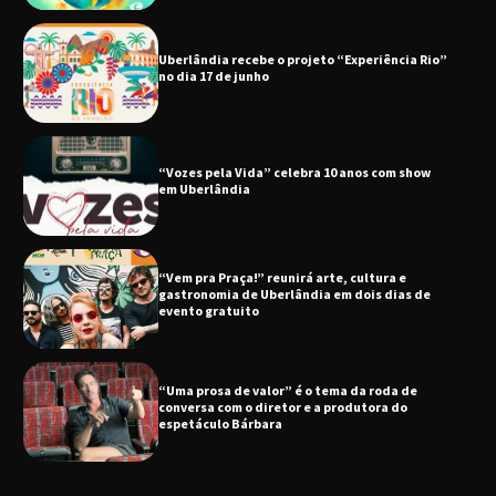
Uberlândia recebe o projeto “Experiência Rio”
no dia 17 de junho
“Vozes pela Vida” celebra 10 anos com show
em Uberlândia
“Vem pra Praça!” reunirá arte, cultura e
gastronomia de Uberlândia em dois dias de
evento gratuito
“Uma prosa de valor” é o tema da roda de
conversa com o diretor e a produtora do
espetáculo Bárbara