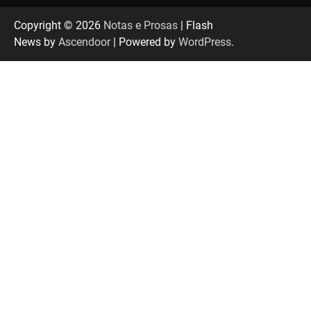
“Tom na Fazenda” retorna à Uberlândia após
sucesso absoluto em 2025
Copyright © 2026
Notas e Prosas
| Flash
News by
Ascendoor
| Powered by
WordPress
.
Senac em Uberlândia oferece curso gratuito
de Tricologia e Terapia Capilar
Uberlândia recebe em agosto turnê de 30 anos
do Grupo Soweto
EMCANTAR estreia espetáculo de lançamento
do novo álbum Abraço no Planeta
Uberlândia recebe o projeto “Experiência Rio”
no dia 17 de junho