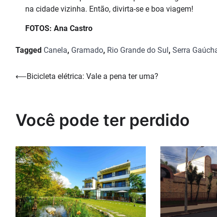
na cidade vizinha. Então, divirta-se e boa viagem!
FOTOS: Ana Castro
Tagged
Canela
,
Gramado
,
Rio Grande do Sul
,
Serra Gaúch
Navegação
⟵
Bicicleta elétrica: Vale a pena ter uma?
de
Post
Você pode ter perdido