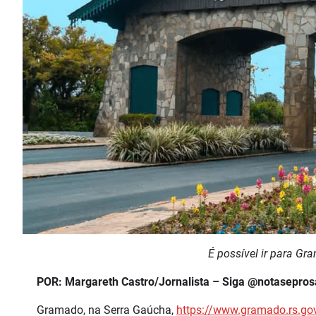
É possível ir para G
POR: Margareth Castro/Jornalista – Siga @notasepro
Gramado, na Serra Gaúcha,
https://www.gramado.rs.gov