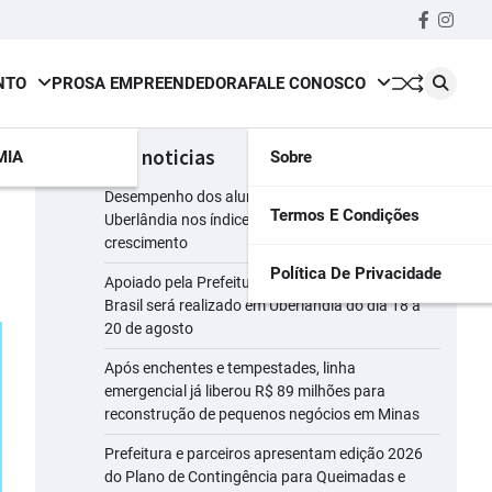
Faceboo
insta
NTO
PROSA EMPREENDEDORA
FALE CONOSCO
últimas noticias
MIA
Sobre
Desempenho dos alunos da rede municipal de
Termos E Condições
Uberlândia nos índices do Ideb registra
crescimento
Política De Privacidade
Apoiado pela Prefeitura, maior evento leiteiro do
Brasil será realizado em Uberlândia do dia 18 a
20 de agosto
Após enchentes e tempestades, linha
emergencial já liberou R$ 89 milhões para
reconstrução de pequenos negócios em Minas
Prefeitura e parceiros apresentam edição 2026
do Plano de Contingência para Queimadas e