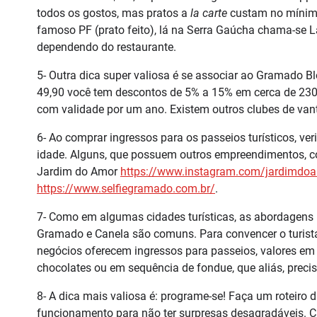
todos os gostos, mas pratos a
la carte
custam no mínimo
famoso PF (prato feito), lá na Serra Gaúcha chama-se 
dependendo do restaurante.
5- Outra dica super valiosa é se associar ao Gramado B
49,90 você tem descontos de 5% a 15% em cerca de 230
com validade por um ano. Existem outros clubes de van
6- Ao comprar ingressos para os passeios turísticos, ve
idade. Alguns, que possuem outros empreendimentos, co
Jardim do Amor
https://www.instagram.com/jardimdo
https://www.selfiegramado.com.br/
.
7- Como em algumas cidades turísticas, as abordagens
Gramado e Canela são comuns. Para convencer o turista
negócios oferecem ingressos para passeios, valores em 
chocolates ou em sequência de fondue, que aliás, prec
8- A dica mais valiosa é: programe-se! Faça um roteiro d
funcionamento para não ter surpresas desagradáveis. C