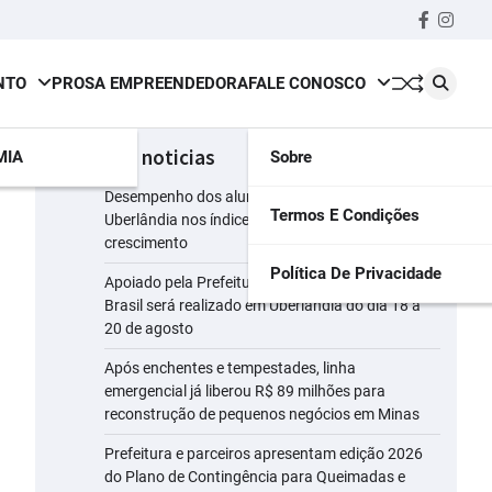
Faceboo
insta
NTO
PROSA EMPREENDEDORA
FALE CONOSCO
últimas noticias
MIA
Sobre
Desempenho dos alunos da rede municipal de
Termos E Condições
Uberlândia nos índices do Ideb registra
crescimento
Política De Privacidade
Apoiado pela Prefeitura, maior evento leiteiro do
Brasil será realizado em Uberlândia do dia 18 a
20 de agosto
Após enchentes e tempestades, linha
emergencial já liberou R$ 89 milhões para
reconstrução de pequenos negócios em Minas
Prefeitura e parceiros apresentam edição 2026
do Plano de Contingência para Queimadas e