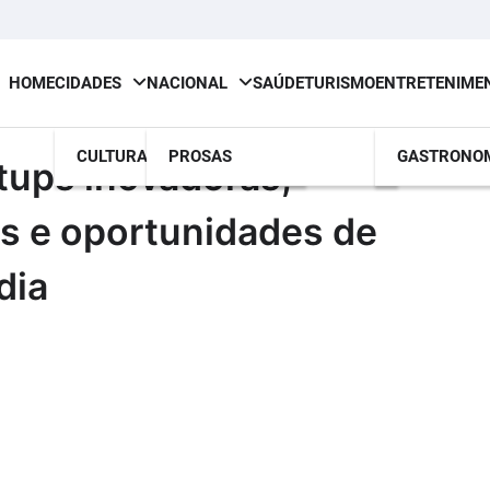
HOME
CIDADES
NACIONAL
SAÚDE
TURISMO
ENTRETENIME
CULTURA
PROSAS
GASTRONO
tups inovadoras,
as e oportunidades de
dia