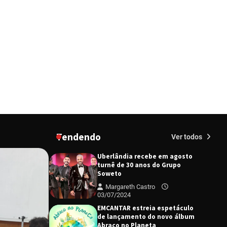
“Uma prosa de valor” é o tema
da roda de conversa com o
diretor e a produtora do
espetáculo Bárbara
Redação
27/03/2024
“Tom na Fazenda” retorna à
Uberlândia após sucesso
absoluto em 2025
Redação
23/02/2026
Senac em Uberlândia oferece
curso gratuito de Tricologia e
Terapia Capilar
Tendendo
Margareth Castro
Ver todos
09/07/2024
Uberlândia recebe em agosto
turnê de 30 anos do Grupo
Soweto
Margareth Castro
03/07/2024
EMCANTAR estreia espetáculo
de lançamento do novo álbum
Abraço no Planeta