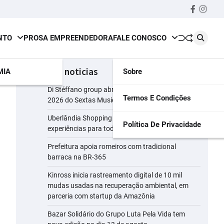
Faceboo
insta
NTO
PROSA EMPREENDEDORA
FALE CONOSCO
últimas noticias
MIA
Sobre
Di Stéffano group abre a segunda temporada de
Termos E Condições
2026 do Sextas Musicais
Uberlândia Shopping reúne presentes e
Política De Privacidade
experiências para todos os perfis de pais
Prefeitura apoia romeiros com tradicional
barraca na BR-365
Kinross inicia rastreamento digital de 10 mil
mudas usadas na recuperação ambiental, em
parceria com startup da Amazônia
Bazar Solidário do Grupo Luta Pela Vida tem