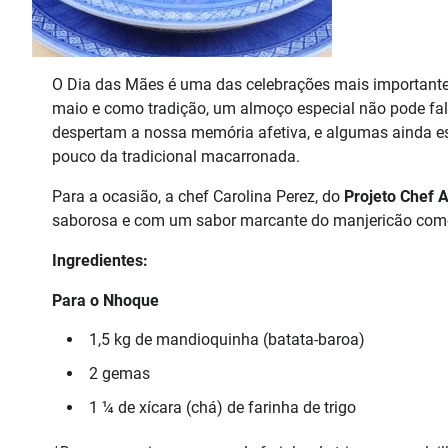
O Dia das Mães é uma das celebrações mais importante
maio e como tradição, um almoço especial não pode fal
despertam a nossa memória afetiva, e algumas ainda e
pouco da tradicional macarronada.
Para a ocasião, a chef Carolina Perez, do
Projeto Chef 
saborosa e com um sabor marcante do manjericão como 
Ingredientes:
Para o Nhoque
1,5 kg de mandioquinha (batata-baroa)
2 gemas
1 ¼ de xícara (chá) de farinha de trigo