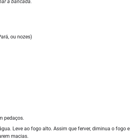
lhar a bancada.
Pará, ou nozes)
em pedaços.
ua. Leve ao fogo alto. Assim que ferver, diminua o fogo e
carem macias.