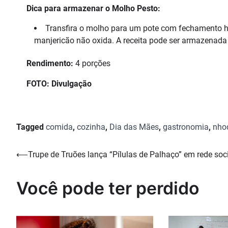
Dica para armazenar o Molho Pesto:
Transfira o molho para um pote com fechamento 
manjericão não oxida. A receita pode ser armazenada 
Rendimento:
4 porções
FOTO: Divulgação
Tagged
comida
,
cozinha
,
Dia das Mães
,
gastronomia
,
nho
Navegação
⟵
Trupe de Truões lança “Pílulas de Palhaço” em rede soc
de
Você pode ter perdido
Post