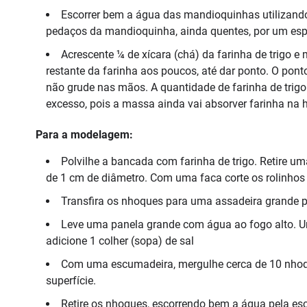
Escorrer bem a água das mandioquinhas utilizando
pedaços da mandioquinha, ainda quentes, por um esp
Acrescente ¼ de xícara (chá) da farinha de trigo 
restante da farinha aos poucos, até dar ponto. O po
não grude nas mãos. A quantidade de farinha de trigo 
excesso, pois a massa ainda vai absorver farinha na 
Para a modelagem:
Polvilhe a bancada com farinha de trigo. Retire u
de 1 cm de diâmetro. Com uma faca corte os rolinhos
Transfira os nhoques para uma assadeira grande p
Leve uma panela grande com água ao fogo alto. Un
adicione 1 colher (sopa) de sal
Com uma escumadeira, mergulhe cerca de 10 nhoque
superfície.
Retire os nhoques, escorrendo bem a água pela esc