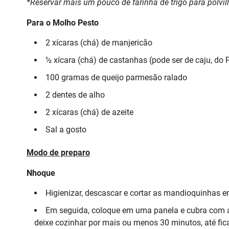
*Reservar mais um pouco de farinha de trigo para polvi
Para o Molho Pesto
2 xícaras (chá) de manjericão
½ xícara (chá) de castanhas (pode ser de caju, do 
100 gramas de queijo parmesão ralado
2 dentes de alho
2 xícaras (chá) de azeite
Sal a gosto
Modo de preparo
Nhoque
Higienizar, descascar e cortar as mandioquinhas 
Em seguida, coloque em uma panela e cubra com ág
deixe cozinhar por mais ou menos 30 minutos, até fi