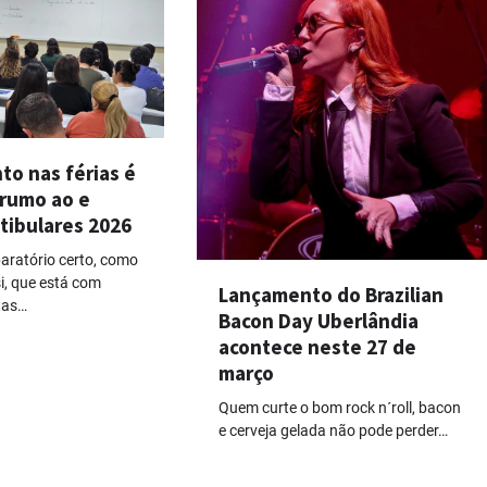
to nas férias é
 rumo ao e
tibulares 2026
aratório certo, como
i, que está com
Lançamento do Brazilian
tas…
Bacon Day Uberlândia
acontece neste 27 de
março
Quem curte o bom rock n´roll, bacon
e cerveja gelada não pode perder…