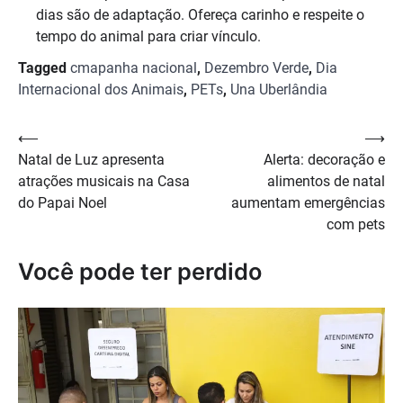
dias são de adaptação. Ofereça carinho e respeite o
tempo do animal para criar vínculo.
Tagged
cmapanha nacional
,
Dezembro Verde
,
Dia
Internacional dos Animais
,
PETs
,
Una Uberlândia
Navegação
⟵
⟶
Natal de Luz apresenta
Alerta: decoração e
de
atrações musicais na Casa
alimentos de natal
Post
do Papai Noel
aumentam emergências
com pets
Você pode ter perdido