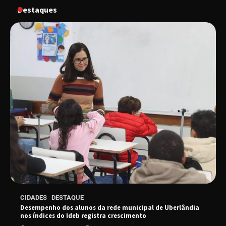
Destaques
“Vem pra Praça!” reunirá arte, cultura e
gastronomia de Uberlândia em dois dias de
evento gratuito
“Uma prosa de valor” é o tema da roda de
conversa com o diretor e a produtora do
espetáculo Bárbara
“Tom na Fazenda” retorna à Uberlândia após
sucesso absoluto em 2025
Senac em Uberlândia oferece curso gratuito
CIDADES
DESTAQUE
de Tricologia e Terapia Capilar
Desempenho dos alunos da rede municipal de Uberlândia
nos índices do Ideb registra crescimento