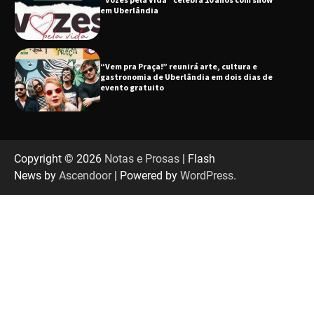
gastronomia de Uberlândia em dois dias de
evento gratuito
“Uma prosa de valor” é o tema da roda de
conversa com o diretor e a produtora do
espetáculo Bárbara
“Tom na Fazenda” retorna à Uberlândia após
sucesso absoluto em 2025
Copyright © 2026
Notas e Prosas
| Flash
News by
Ascendoor
| Powered by
WordPress
.
Senac em Uberlândia oferece curso gratuito
de Tricologia e Terapia Capilar
Uberlândia recebe em agosto turnê de 30 anos
do Grupo Soweto