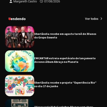
Margareth Castro
07/08/2026
Uberlândia recebe em agosto turnê de 30 anos
do Grupo Soweto
Tendendo
Ver todos
EMCANTAR estreia espetáculo de lançamento
do novo álbum Abraço no Planeta
Uberlândia recebe o projeto “Experiência Rio”
no dia 17 de junho
“Vozes pela Vida” celebra 10 anos com show
em Uberlândia
“Vem pra Praça!” reunirá arte, cultura e