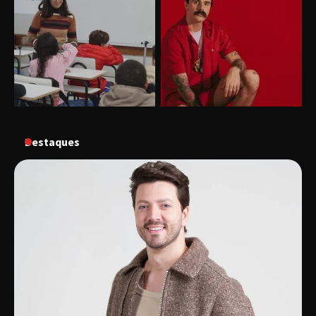
“Vem pra Praça!” reunirá arte, cultura e
gastronomia de Uberlândia em dois dias de
evento gratuito
“Uma prosa de valor” é o tema da roda de
conversa com o diretor e a produtora do
espetáculo Bárbara
Destaques
“Tom na Fazenda” retorna à Uberlândia após
sucesso absoluto em 2025
Senac em Uberlândia oferece curso gratuito
de Tricologia e Terapia Capilar
Uberlândia recebe em agosto turnê de 30 anos
do Grupo Soweto