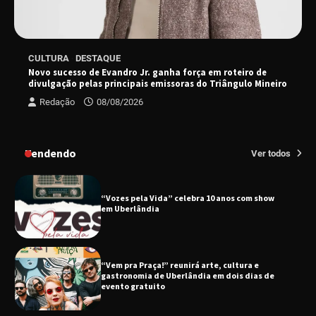
EMCANTAR estreia espetáculo de lançamento
CULTURA
DESTAQUE
do novo álbum Abraço no Planeta
Novo sucesso de Evandro Jr. ganha força em roteiro de
divulgação pelas principais emissoras do Triângulo Mineiro
Redação
08/08/2026
Uberlândia recebe o projeto “Experiência Rio”
no dia 17 de junho
Tendendo
Ver todos
“Vozes pela Vida” celebra 10 anos com show
em Uberlândia
“Vem pra Praça!” reunirá arte, cultura e
gastronomia de Uberlândia em dois dias de
evento gratuito