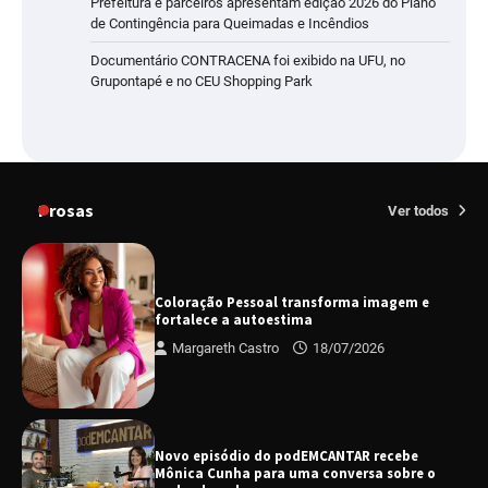
Prefeitura e parceiros apresentam edição 2026 do Plano
de Contingência para Queimadas e Incêndios
Documentário CONTRACENA foi exibido na UFU, no
Grupontapé e no CEU Shopping Park
Prosas
Ver todos
Coloração Pessoal transforma imagem e
fortalece a autoestima
Margareth Castro
18/07/2026
Novo episódio do podEMCANTAR recebe
Mônica Cunha para uma conversa sobre o