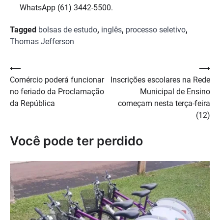
WhatsApp (61) 3442-5500.
Tagged
bolsas de estudo
,
inglês
,
processo seletivo
,
Thomas Jefferson
Navegação
⟵
⟶
Comércio poderá funcionar
Inscrições escolares na Rede
de
no feriado da Proclamação
Municipal de Ensino
Post
da República
começam nesta terça-feira
(12)
Você pode ter perdido