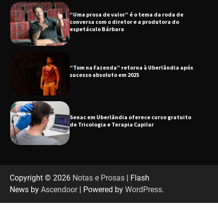
“Uma prosa de valor” é o tema da roda de
conversa com o diretor e a produtora do
espetáculo Bárbara
“Tom na Fazenda” retorna à Uberlândia após
sucesso absoluto em 2025
Senac em Uberlândia oferece curso gratuito
de Tricologia e Terapia Capilar
Uberlândia recebe em agosto turnê de 30 anos
do Grupo Soweto
Copyright © 2026
Notas e Prosas
| Flash
News by
Ascendoor
| Powered by
WordPress
.
EMCANTAR estreia espetáculo de lançamento