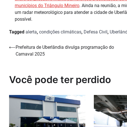
municípios do Triângulo Mineiro
. Ainda na reunião, a m
um radar meteorológico para atender a cidade de Uberlâ
possível.
Tagged
alerta
,
condições climáticas
,
Defesa Civil
,
Uberlând
Navegação
⟵
Prefeitura de Uberlândia divulga programação do
Carnaval 2025
de
Post
Você pode ter perdido