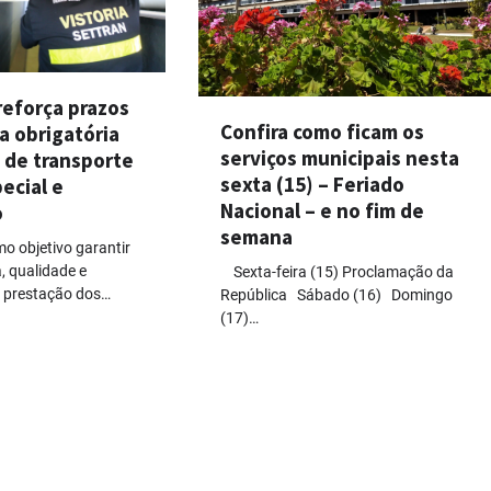
reforça prazos
Confira como ficam os
ia obrigatória
serviços municipais nesta
 de transporte
sexta (15) – Feriado
pecial e
Nacional – e no fim de
o
semana
o objetivo garantir
, qualidade e
Sexta-feira (15) Proclamação da
a prestação dos…
República Sábado (16) Domingo
(17)…