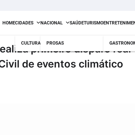
HOME
CIDADES
NACIONAL
SAÚDE
TURISMO
ENTRETENIME
CULTURA
PROSAS
GASTRONO
ealiza primeiro disparo real
Civil de eventos climático