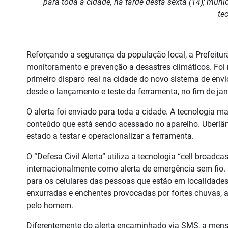
para toda a cidade, na tarde desta sexta (14); muni
te
Reforçando a segurança da população local, a Prefeitu
monitoramento e prevenção a desastres climáticos. Foi r
primeiro disparo real na cidade do novo sistema de envio 
desde o lançamento e teste da ferramenta, no fim de jan
O alerta foi enviado para toda a cidade. A tecnologia ma
conteúdo que está sendo acessado no aparelho. Uberlând
estado a testar e operacionalizar a ferramenta.
O “Defesa Civil Alerta” utiliza a tecnologia “cell broadc
internacionalmente como alerta de emergência sem fio.
para os celulares das pessoas que estão em localidade
enxurradas e enchentes provocadas por fortes chuvas, 
pelo homem.
Diferentemente do alerta encaminhado via SMS, a mens