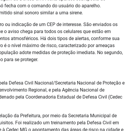
 só fecha com o comando do usuário do aparelho.
tido sinal sonoro similar a uma sirene.
tro ou indicação de um CEP de interesse. São enviados os
ue o aviso chega para todos os celulares que estão em
tos atmosféricos. Há dois tipos de alertas, conforme sua
iro é o nível máximo de risco, caracterizado por ameaças
população adote medidas de proteção imediata. No segundo,
 para se proteger.
pela Defesa Civil Nacional/Secretaria Nacional de Proteção e
senvolvimento Regional, e pela Agência Nacional de
denado pela Coordenadoria Estadual de Defesa Civil (Cedec
elação da Prefeitura, por meio da Secretaria Municipal de
sitos. Foi realizado um treinamento pela Defesa Civil em
gue à Cedec MG o apontamento das áreas de risco na cidade e