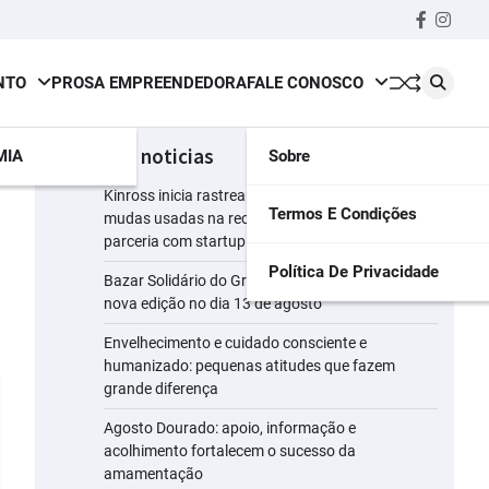
Faceboo
insta
NTO
PROSA EMPREENDEDORA
FALE CONOSCO
últimas noticias
MIA
Sobre
Kinross inicia rastreamento digital de 10 mil
Termos E Condições
mudas usadas na recuperação ambiental, em
parceria com startup da Amazônia
Política De Privacidade
Bazar Solidário do Grupo Luta Pela Vida tem
nova edição no dia 13 de agosto
Envelhecimento e cuidado consciente e
humanizado: pequenas atitudes que fazem
grande diferença
Agosto Dourado: apoio, informação e
acolhimento fortalecem o sucesso da
amamentação