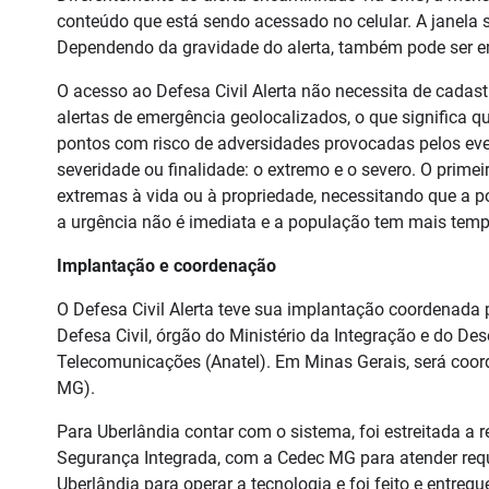
conteúdo que está sendo acessado no celular. A janela
Dependendo da gravidade do alerta, também pode ser emi
O acesso ao Defesa Civil Alerta não necessita de cadas
alertas de emergência geolocalizados, o que significa q
pontos com risco de adversidades provocadas pelos even
severidade ou finalidade: o extremo e o severo. O prime
extremas à vida ou à propriedade, necessitando que a 
a urgência não é imediata e a população tem mais tempo
Implantação e coordenação
O Defesa Civil Alerta teve sua implantação coordenada 
Defesa Civil, órgão do Ministério da Integração e do De
Telecomunicações (Anatel). Em Minas Gerais, será coor
MG).
Para Uberlândia contar com o sistema, foi estreitada a r
Segurança Integrada, com a Cedec MG para atender requi
Uberlândia para operar a tecnologia e foi feito e entre