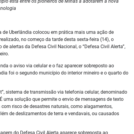
cípio está entre os pioneiros de Minas a adotarem a nova
cnologia
ra de Uberlândia colocou em prática mais uma ação de
ealizado, no começo da tarde desta sexta-feira (14), o
de alertas da Defesa Civil Nacional, o “Defesa Civil Alerta”,
eiro.
nda o aviso via celular e o faz aparecer sobreposto ao
ia foi o segundo município do interior mineiro e o quarto do
ast”, sistema de transmissão via telefonia celular, denominado
 É uma solução que permite o envio de mensagens de texto
s com risco de desastres naturais, como alagamentos,
além de deslizamentos de terra e vendavais, ou causados
agem do Defesa Civil Alerta aparece sobreposta ao