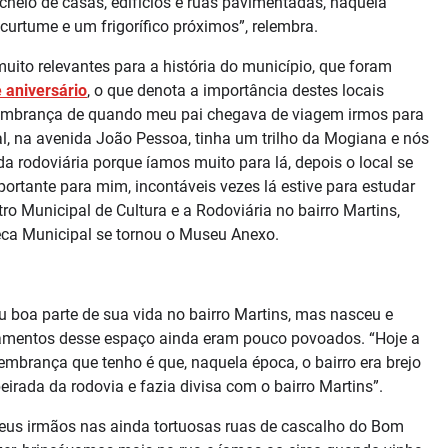
heio de casas, edifícios e ruas pavimentadas, naquela
rtume e um frigorífico próximos”, relembra.
uito relevantes para a história do município, que foram
e aniversário
, o que denota a importância destes locais
 lembrança de quando meu pai chegava de viagem irmos para
ral, na avenida João Pessoa, tinha um trilho da Mogiana e nós
 rodoviária porque íamos muito para lá, depois o local se
ortante para mim, incontáveis vezes lá estive para estudar
ro Municipal de Cultura e a Rodoviária no bairro Martins,
teca Municipal se tornou o Museu Anexo.
u boa parte de sua vida no bairro Martins, mas nasceu e
eamentos desse espaço ainda eram pouco povoados. “Hoje a
mbrança que tenho é que, naquela época, o bairro era brejo
eirada da rodovia e fazia divisa com o bairro Martins”.
seus irmãos nas ainda tortuosas ruas de cascalho do Bom