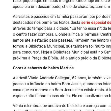
fazer piquenique em suas margens. Onde hoje em dia é c
época era um descampado, cheio de chácaras, com um cu
As visitas e passeios em família passavam por pontos m
destacados nos primeiros textos desta
série especial d
através do tempo para a cidade. “Eu tenho essa nítida
o centro fazer compras. E onde ali fica o Terminal Cent
íamos até a estação para passear. Também me lembro da
tornou a Biblioteca Municipal, que também foi muito imp
para concurso”. Hoje a Biblioteca Municipal está no Cent
próxima à Praça da Bíblia. Já o antigo prédio da Biblio
Cores e sabores do bairro Martins
A artesã Vânia Andrade Callegari, 62 anos, também vive
passou a infância no bairro Bom Jesus, quando os lot
casa que eu morava no Bom Jesus nem existe mais. A le
e quase não tinham casas ainda. Ele era localizado na b
Vânia relembra que andava de bicicleta e carroça com 