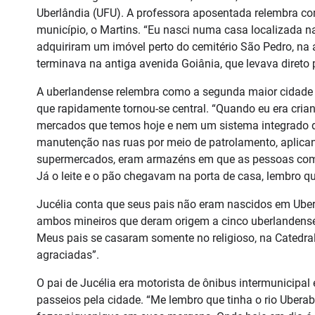
Uberlândia (UFU). A professora aposentada relembra com
município, o Martins. “Eu nasci numa casa localizada 
adquiriram um imóvel perto do cemitério São Pedro, na
terminava na antiga avenida Goiânia, que levava direto p
A uberlandense relembra como a segunda maior cidade 
que rapidamente tornou-se central. “Quando eu era crian
mercados que temos hoje e nem um sistema integrado de
manutenção nas ruas por meio de patrolamento, aplican
supermercados, eram armazéns em que as pessoas com
Já o leite e o pão chegavam na porta de casa, lembro q
Jucélia conta que seus pais não eram nascidos em Uber
ambos mineiros que deram origem a cinco uberlandenses
Meus pais se casaram somente no religioso, na Catedral 
agraciadas”.
O pai de Jucélia era motorista de ônibus intermunicipal
passeios pela cidade. “Me lembro que tinha o rio Uberabi