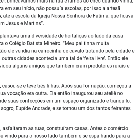
zer, brincávamos mais na rua e íamos ao circo quando vinha,
va em seu início, não possuía escolas, por isso a artesã
até a escola da Igreja Nossa Senhora de Fátima, que ficava
om Jesus e Martins”.
e plantava uma diversidade de hortaliças ao lado da casa
a o Colégio Batista Mineiro. “Meu pai tinha muita
tão ele vendia na carrocinha de cavalo trotando pela cidade e
tras cidades acontecia uma tal de ‘feira livre’. Então ele
onvidou alguns amigos que também eram produtores rurais e
, casou-se e teve três filhas. Após sua formação, começou a
ua vocação era outra. Ela então inaugurou seu ateliê no
vende suas confecções em um espaço organizado e tranquilo.
ogro, Eupíde Andrade, e se tornou um dos tantos feirantes
 asfaltaram as ruas, construíram casas. Antes o comércio
ou vindo para o nosso lado também e se espalhando para a