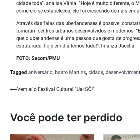
cidade toda”, analisa Vânia. “Hoje é muito diferente, o 
comércio se estabeleceu, ele foi crescendo demais em po
Através das falas das uberlandenses é possível constat
tornaram centros urbanos desenvolvidos e modernos. “
que o uberlandense é uma pessoa que gosta de progres
estruturada, hoje em dia temos tudo!”, finaliza Jucélia.
FOTO: Secom/PMU
Tagged
aniversário
,
bairro Martins
,
cidade
,
desenvolvimen
Navegação
⟵
Vem aí o Festival Cultural “Uai SÔ!”
de
Post
Você pode ter perdido