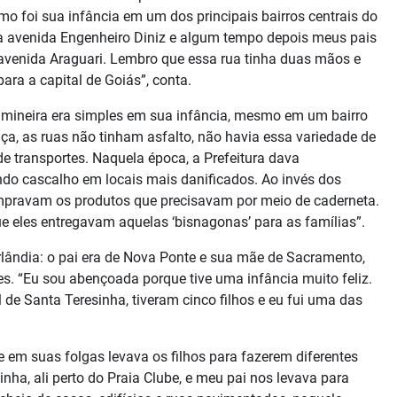
o foi sua infância em um dos principais bairros centrais do
na avenida Engenheiro Diniz e algum tempo depois meus pais
 avenida Araguari. Lembro que essa rua tinha duas mãos e
ara a capital de Goiás”, conta.
mineira era simples em sua infância, mesmo em um bairro
ça, as ruas não tinham asfalto, não havia essa variedade de
 transportes. Naquela época, a Prefeitura dava
do cascalho em locais mais danificados. Ao invés dos
pravam os produtos que precisavam por meio de caderneta.
ue eles entregavam aquelas ‘bisnagonas’ para as famílias”.
lândia: o pai era de Nova Ponte e sua mãe de Sacramento,
. “Eu sou abençoada porque tive uma infância muito feliz.
de Santa Teresinha, tiveram cinco filhos e eu fui uma das
 e em suas folgas levava os filhos para fazerem diferentes
nha, ali perto do Praia Clube, e meu pai nos levava para