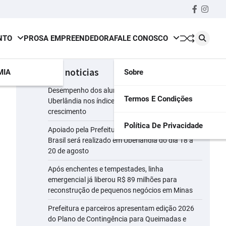
Faceboo
insta
NTO
PROSA EMPREENDEDORA
FALE CONOSCO
últimas noticias
MIA
Sobre
Desempenho dos alunos da rede municipal de
Termos E Condições
Uberlândia nos índices do Ideb registra
crescimento
Política De Privacidade
Apoiado pela Prefeitura, maior evento leiteiro do
Brasil será realizado em Uberlândia do dia 18 a
20 de agosto
Após enchentes e tempestades, linha
emergencial já liberou R$ 89 milhões para
reconstrução de pequenos negócios em Minas
Prefeitura e parceiros apresentam edição 2026
do Plano de Contingência para Queimadas e