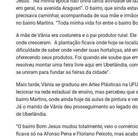
Jesus. “Na minha época não tinha tanta atividade de la
em geral, na avenida Araguari”. O bairro, que ainda esta
precisava caminhar, acompanhada de sua mãe e irmãos, 
no bairro Martins. “Toda minha vida foi entre o bairro B
A mãe de Vânia era costureira e o pai produtor rural. El
onde cresceram. A plantação ficava onde hoje se localiz
dificuldade de saber onde vender suas hortaliças, até en
oferecendo seus produtos. Foi quando ele soube que em ou
resolveu montar uma feira livre aqui em Uberlândia, c
se uniram para fundar as feiras da cidade”.
Mais tarde, Vânia se graduou em Artes Plásticas na UFU
lecionar na rede estadual de ensino, mas percebeu que s
bairro Martins, onde ainda hoje dá aulas de pintura e 
Já o marido de Vânia deu prosseguimento ao legado do s
de Uberlândia.
“O bairro Bom Jesus mudou totalmente, veio o comércio,
ficava só na Afonso Pena e Floriano Peixoto, mas acab