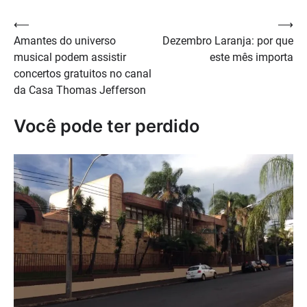
Navegação
⟵
⟶
Amantes do universo
Dezembro Laranja: por que
de
musical podem assistir
este mês importa
Post
concertos gratuitos no canal
da Casa Thomas Jefferson
Você pode ter perdido