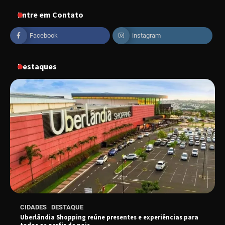
em Uberlândia
Entre em Contato
Facebook
instagram
“Vem pra Praça!” reunirá arte, cultura e
gastronomia de Uberlândia em dois dias de
evento gratuito
Destaques
“Uma prosa de valor” é o tema da roda de
conversa com o diretor e a produtora do
espetáculo Bárbara
“Tom na Fazenda” retorna à Uberlândia após
sucesso absoluto em 2025
Senac em Uberlândia oferece curso gratuito
CIDADES
DESTAQUE
de Tricologia e Terapia Capilar
Uberlândia Shopping reúne presentes e experiências para