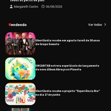
todos os perfis de pais
Margareth Castro
06/08/2026
Uberlândia recebe em agosto turnê de 30 anos
do Grupo Soweto
Tendendo
Ver todos
EMCANTAR estreia espetáculo de lançamento
do novo álbum Abraço no Planeta
Uberlândia recebe o projeto “Experiência Rio”
no dia 17 de junho
“Vozes pela Vida” celebra 10 anos com show
em Uberlândia