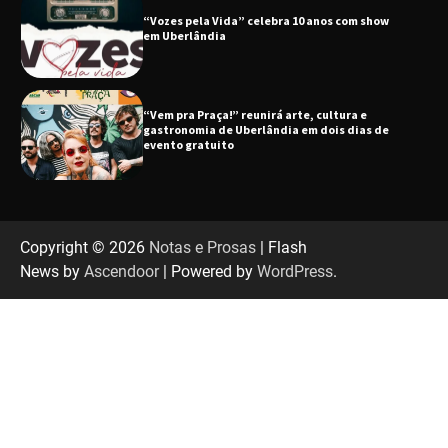
“Vem pra Praça!” reunirá arte, cultura e
gastronomia de Uberlândia em dois dias de
evento gratuito
“Uma prosa de valor” é o tema da roda de
conversa com o diretor e a produtora do
espetáculo Bárbara
“Tom na Fazenda” retorna à Uberlândia após
sucesso absoluto em 2025
Copyright © 2026
Notas e Prosas
| Flash
News by
Ascendoor
| Powered by
WordPress
.
Senac em Uberlândia oferece curso gratuito
de Tricologia e Terapia Capilar
Uberlândia recebe em agosto turnê de 30 anos
do Grupo Soweto