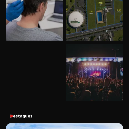
Uberlândia recebe o projeto “Experiência Rio”
no dia 17 de junho
“Vozes pela Vida” celebra 10 anos com show
em Uberlândia
“Vem pra Praça!” reunirá arte, cultura e
gastronomia de Uberlândia em dois dias de
evento gratuito
Destaques