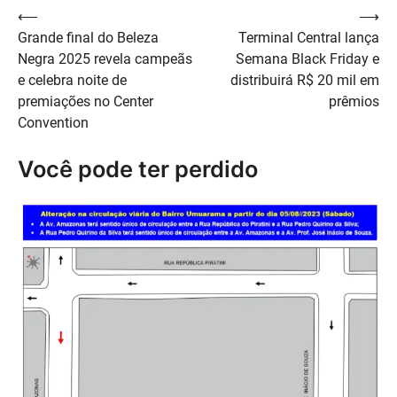
Navegação
⟵
⟶
Grande final do Beleza
Terminal Central lança
de
Negra 2025 revela campeãs
Semana Black Friday e
Post
e celebra noite de
distribuirá R$ 20 mil em
premiações no Center
prêmios
Convention
Você pode ter perdido