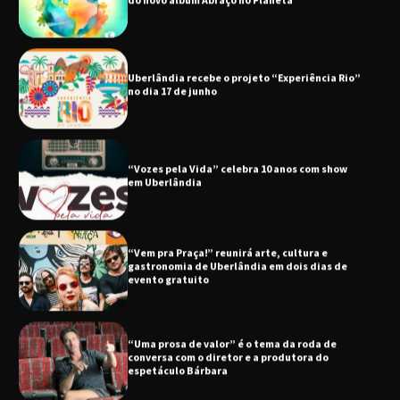
Uberlândia recebe o projeto “Experiência Rio”
no dia 17 de junho
“Vozes pela Vida” celebra 10 anos com show
em Uberlândia
“Vem pra Praça!” reunirá arte, cultura e
gastronomia de Uberlândia em dois dias de
evento gratuito
“Uma prosa de valor” é o tema da roda de
conversa com o diretor e a produtora do
espetáculo Bárbara