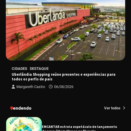
“Uma prosa de valor” é o tema da roda de
conversa com o diretor e a produtora do
espetáculo Bárbara
“Tom na Fazenda” retorna à Uberlândia após
sucesso absoluto em 2025
Senac em Uberlândia oferece curso gratuito
CIDADES
DESTAQUE
de Tricologia e Terapia Capilar
Uberlândia Shopping reúne presentes e experiências para
todos os perfis de pais
Margareth Castro
06/08/2026
Uberlândia recebe em agosto turnê de 30 anos
do Grupo Soweto
Tendendo
Ver todos
EMCANTAR estreia espetáculo de lançamento
do novo álbum Abraço no Planeta