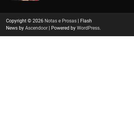
“Tom na Fazenda” retorna à Uberlândia após
sucesso absoluto em 2025
Copyright © 2026
Notas e Prosas
| Flash
News by
Ascendoor
| Powered by
WordPress
.
Senac em Uberlândia oferece curso gratuito
de Tricologia e Terapia Capilar
Uberlândia recebe em agosto turnê de 30 anos
do Grupo Soweto
EMCANTAR estreia espetáculo de lançamento
do novo álbum Abraço no Planeta