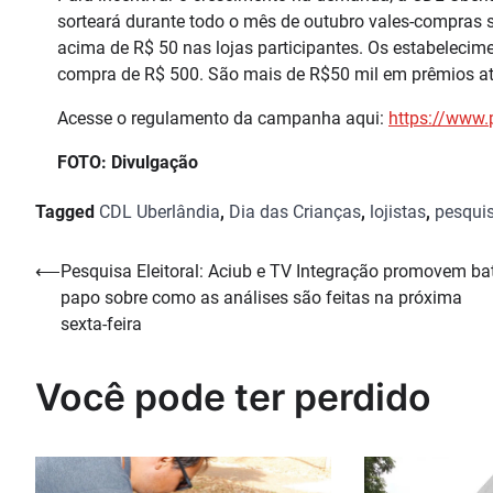
sorteará durante todo o mês de outubro vales-compras 
acima de R$ 50 nas lojas participantes. Os estabeleci
compra de R$ 500. São mais de R$50 mil em prêmios at
Acesse o regulamento da campanha aqui:
https://www.
FOTO: Divulgação
Tagged
CDL Uberlândia
,
Dia das Crianças
,
lojistas
,
pesqui
Navegação
⟵
Pesquisa Eleitoral: Aciub e TV Integração promovem ba
papo sobre como as análises são feitas na próxima
de
sexta-feira
Post
Você pode ter perdido