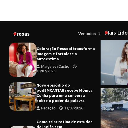
Mais Lido
Prosas
Ver todos
Coloração Pessoal transforma
imagem e fortalece a
autoestima
Margareth Castro
18/07/2026
Novo episódio do
podEMCANTAR recebe Mônica
Cunha para uma conversa
CIDADES
D
sobre o poder da palavra
Bazar Solid
Redação
11/07/2026
tem nova e
Margareth
Como criar rotina de estudos
de inglês sem