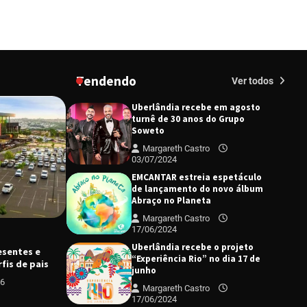
Redação
23/02/2026
Senac em Uberlândia oferece
curso gratuito de Tricologia e
Terapia Capilar
Margareth Castro
Tendendo
Ver todos
09/07/2024
Uberlândia recebe em agosto
turnê de 30 anos do Grupo
Soweto
Margareth Castro
03/07/2024
EMCANTAR estreia espetáculo
de lançamento do novo álbum
Abraço no Planeta
Margareth Castro
17/06/2024
C
Uberlândia recebe o projeto
esentes e
K
“Experiência Rio” no dia 17 de
CIDADES
DESTAQUE
fis de pais
junho
m
Prefeitura apoia romeiros com
a
Margareth Castro
26
tradicional barraca na BR-365
A
17/06/2024
Margareth Castro
06/08/2026