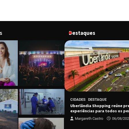
s
Destaques
CIDADES
DESTAQUE
ESTAQUE
Uberlândia Shopping reúne pr
ário do Grupo Luta Pela Vida
experiências para todos os per
dição no dia 13 de agosto
Margareth Castro
06/08/20
 Castro
06/08/2026