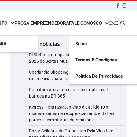
Faceboo
insta
NTO
PROSA EMPREENDEDORA
FALE CONOSCO
últimas noticias
MIA
Sobre
Di Stéffano group abre a segunda temporada de
Termos E Condições
2026 do Sextas Musicais
Uberlândia Shopping reúne presentes e
Política De Privacidade
experiências para todos os perfis de pais
Prefeitura apoia romeiros com tradicional
barraca na BR-365
Kinross inicia rastreamento digital de 10 mil
mudas usadas na recuperação ambiental, em
parceria com startup da Amazônia
Bazar Solidário do Grupo Luta Pela Vida tem