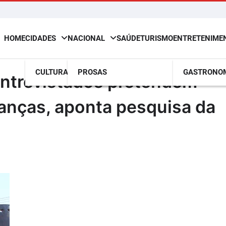
HOME
CIDADES
NACIONAL
SAÚDE
TURISMO
ENTRETENIME
CULTURA
PROSAS
GASTRONO
entrevistados pretendem
ianças, aponta pesquisa da