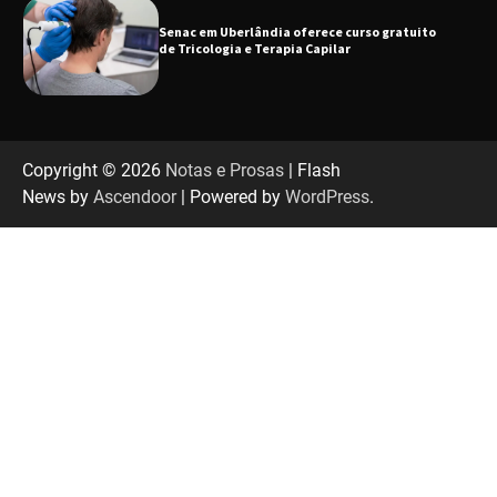
Senac em Uberlândia oferece curso gratuito
de Tricologia e Terapia Capilar
Uberlândia recebe em agosto turnê de 30 anos
do Grupo Soweto
Copyright © 2026
Notas e Prosas
| Flash
News by
Ascendoor
| Powered by
WordPress
.
EMCANTAR estreia espetáculo de lançamento
do novo álbum Abraço no Planeta
Uberlândia recebe o projeto “Experiência Rio”
no dia 17 de junho
“Vozes pela Vida” celebra 10 anos com show