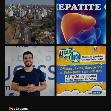
Uberlândia recebe o projeto “Experiência Rio”
no dia 17 de junho
“Vozes pela Vida” celebra 10 anos com show
em Uberlândia
“Vem pra Praça!” reunirá arte, cultura e
gastronomia de Uberlândia em dois dias de
evento gratuito
“Uma prosa de valor” é o tema da roda de
conversa com o diretor e a produtora do
espetáculo Bárbara
Destaques