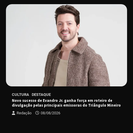
“Tom na Fazenda” retorna à Uberlândia após
sucesso absoluto em 2025
Senac em Uberlândia oferece curso gratuito
de Tricologia e Terapia Capilar
Uberlândia recebe em agosto turnê de 30 anos
do Grupo Soweto
EMCANTAR estreia espetáculo de lançamento
CULTURA
DESTAQUE
do novo álbum Abraço no Planeta
Novo sucesso de Evandro Jr. ganha força em roteiro de
divulgação pelas principais emissoras do Triângulo Mineiro
Redação
08/08/2026
Uberlândia recebe o projeto “Experiência Rio”
no dia 17 de junho