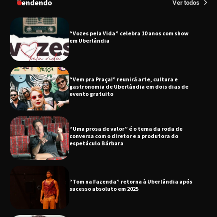
Tendendo
Ver todos
“Vozes pela Vida” celebra 10 anos com show
em Uberlândia
“Vem pra Praça!” reunirá arte, cultura e
gastronomia de Uberlândia em dois dias de
evento gratuito
“Uma prosa de valor” é o tema da roda de
conversa com o diretor e a produtora do
espetáculo Bárbara
“Tom na Fazenda” retorna à Uberlândia após
sucesso absoluto em 2025