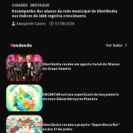
Senac em Uberlândia oferece curso gratuito
CIDADES
DESTAQUE
de Tricologia e Terapia Capilar
Desempenho dos alunos da rede municipal de Uberlândia
nos índices do Ideb registra crescimento
Margareth Castro
07/08/2026
Uberlândia recebe em agosto turnê de 30 anos
do Grupo Soweto
Tendendo
Ver todos
EMCANTAR estreia espetáculo de lançamento
do novo álbum Abraço no Planeta
Uberlândia recebe o projeto “Experiência Rio”
no dia 17 de junho
“Vozes pela Vida” celebra 10 anos com show
em Uberlândia