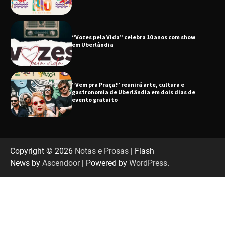
“Vem pra Praça!” reunirá arte, cultura e
gastronomia de Uberlândia em dois dias de
evento gratuito
“Uma prosa de valor” é o tema da roda de
conversa com o diretor e a produtora do
espetáculo Bárbara
“Tom na Fazenda” retorna à Uberlândia após
sucesso absoluto em 2025
Copyright © 2026
Notas e Prosas
| Flash
News by
Ascendoor
| Powered by
WordPress
.
Senac em Uberlândia oferece curso gratuito
de Tricologia e Terapia Capilar