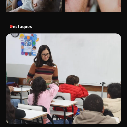
“Vozes pela Vida” celebra 10 anos com show
em Uberlândia
Destaques
“Vem pra Praça!” reunirá arte, cultura e
gastronomia de Uberlândia em dois dias de
evento gratuito
“Uma prosa de valor” é o tema da roda de
conversa com o diretor e a produtora do
espetáculo Bárbara
“Tom na Fazenda” retorna à Uberlândia após
sucesso absoluto em 2025