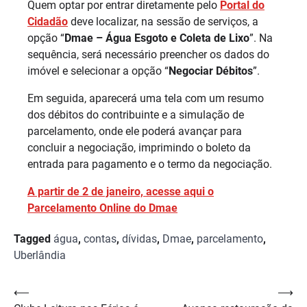
Quem optar por entrar diretamente pelo
Portal do
Cidadão
deve localizar, na sessão de serviços, a
opção “
Dmae – Água Esgoto e Coleta de Lixo
”. Na
sequência, será necessário preencher os dados do
imóvel e selecionar a opção “
Negociar Débitos
”.
Em seguida, aparecerá uma tela com um resumo
dos débitos do contribuinte e a simulação de
parcelamento, onde ele poderá avançar para
concluir a negociação, imprimindo o boleto da
entrada para pagamento e o termo da negociação.
A partir de 2 de janeiro, acesse aqui o
Parcelamento Online do Dmae
Tagged
água
,
contas
,
dívidas
,
Dmae
,
parcelamento
,
Uberlândia
Navegação
⟵
⟶