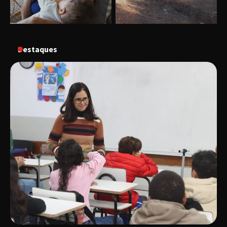
“Vozes pela Vida” celebra 10 anos com show
em Uberlândia
Destaques
“Vem pra Praça!” reunirá arte, cultura e
gastronomia de Uberlândia em dois dias de
evento gratuito
“Uma prosa de valor” é o tema da roda de
conversa com o diretor e a produtora do
espetáculo Bárbara
“Tom na Fazenda” retorna à Uberlândia após
sucesso absoluto em 2025