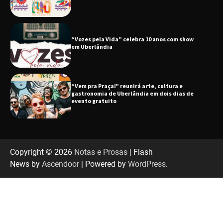
“Vem pra Praça!” reunirá arte, cultura e
gastronomia de Uberlândia em dois dias de
evento gratuito
“Uma prosa de valor” é o tema da roda de
conversa com o diretor e a produtora do
espetáculo Bárbara
“Tom na Fazenda” retorna à Uberlândia após
sucesso absoluto em 2025
Copyright © 2026
Notas e Prosas
| Flash
News by
Ascendoor
| Powered by
WordPress
.
Senac em Uberlândia oferece curso gratuito
de Tricologia e Terapia Capilar