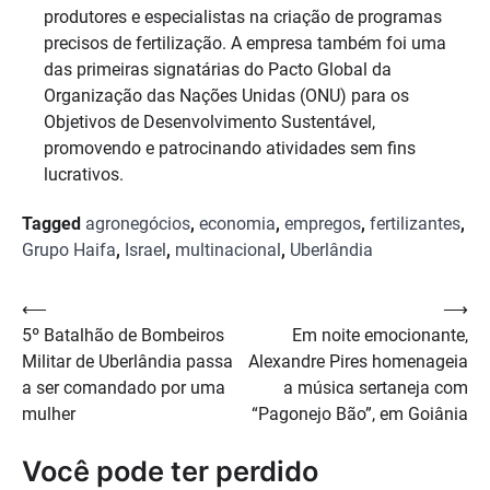
produtores e especialistas na criação de programas
precisos de fertilização. A empresa também foi uma
das primeiras signatárias do Pacto Global da
Organização das Nações Unidas (ONU) para os
Objetivos de Desenvolvimento Sustentável,
promovendo e patrocinando atividades sem fins
lucrativos.
Tagged
agronegócios
,
economia
,
empregos
,
fertilizantes
,
Grupo Haifa
,
Israel
,
multinacional
,
Uberlândia
Navegação
⟵
⟶
5º Batalhão de Bombeiros
Em noite emocionante,
de
Militar de Uberlândia passa
Alexandre Pires homenageia
Post
a ser comandado por uma
a música sertaneja com
mulher
“Pagonejo Bão”, em Goiânia
Você pode ter perdido