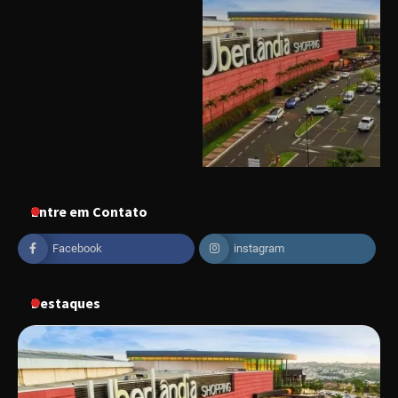
“Vozes pela Vida” celebra 10 anos com show
em Uberlândia
“Vem pra Praça!” reunirá arte, cultura e
gastronomia de Uberlândia em dois dias de
evento gratuito
“Uma prosa de valor” é o tema da roda de
conversa com o diretor e a produtora do
espetáculo Bárbara
Entre em Contato
Facebook
instagram
“Tom na Fazenda” retorna à Uberlândia após
sucesso absoluto em 2025
Destaques
Senac em Uberlândia oferece curso gratuito
de Tricologia e Terapia Capilar