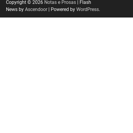
Copyright © 2026
Notas e Prosas
| Flash
News by
Ascendoor
| Powered by
WordPress
.
EMCANTAR estreia espetáculo de lançamento
do novo álbum Abraço no Planeta
Uberlândia recebe o projeto “Experiência Rio”
no dia 17 de junho
“Vozes pela Vida” celebra 10 anos com show
em Uberlândia
“Vem pra Praça!” reunirá arte, cultura e
gastronomia de Uberlândia em dois dias de
evento gratuito