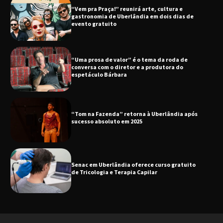
“Vem pra Praça!” reunirá arte, cultura e
gastronomia de Uberlândia em dois dias de
evento gratuito
“Uma prosa de valor” é o tema da roda de
conversa com o diretor e a produtora do
espetáculo Bárbara
“Tom na Fazenda” retorna à Uberlândia após
sucesso absoluto em 2025
Senac em Uberlândia oferece curso gratuito
de Tricologia e Terapia Capilar
Uberlândia recebe em agosto turnê de 30 anos
do Grupo Soweto