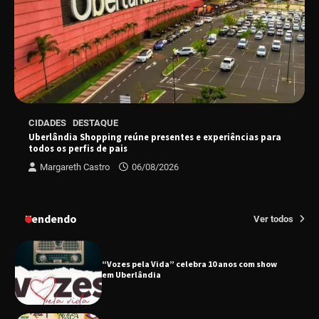
Uberlândia recebe em agosto turnê de 30 anos
do Grupo Soweto
EMCANTAR estreia espetáculo de lançamento
CIDADES
DESTAQUE
do novo álbum Abraço no Planeta
Uberlândia Shopping reúne presentes e experiências para
todos os perfis de pais
Margareth Castro
06/08/2026
Uberlândia recebe o projeto “Experiência Rio”
no dia 17 de junho
Tendendo
Ver todos
“Vozes pela Vida” celebra 10 anos com show
em Uberlândia