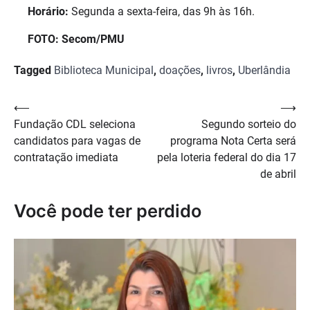
Horário:
Segunda a sexta-feira, das 9h às 16h.
FOTO: Secom/PMU
Tagged
Biblioteca Municipal
,
doações
,
livros
,
Uberlândia
Navegação
⟵
⟶
Fundação CDL seleciona
Segundo sorteio do
de
candidatos para vagas de
programa Nota Certa será
Post
contratação imediata
pela loteria federal do dia 17
de abril
Você pode ter perdido