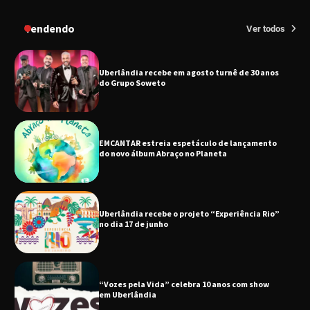
Uberlândia recebe em agosto turnê de 30 anos
do Grupo Soweto
Tendendo
Ver todos
EMCANTAR estreia espetáculo de lançamento
do novo álbum Abraço no Planeta
Uberlândia recebe o projeto “Experiência Rio”
no dia 17 de junho
“Vozes pela Vida” celebra 10 anos com show
em Uberlândia
“Vem pra Praça!” reunirá arte, cultura e
gastronomia de Uberlândia em dois dias de
evento gratuito