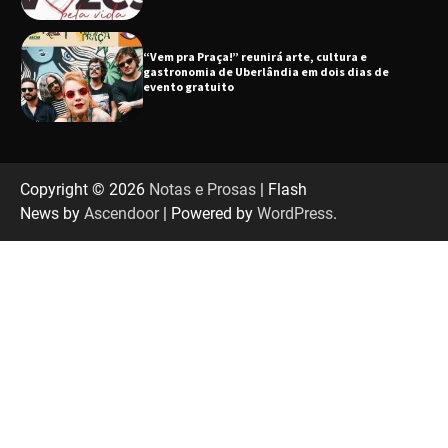
“Uma prosa de valor” é o tema da roda de
conversa com o diretor e a produtora do
espetáculo Bárbara
“Tom na Fazenda” retorna à Uberlândia após
sucesso absoluto em 2025
Copyright © 2026
Notas e Prosas
| Flash
News by
Ascendoor
| Powered by
WordPress
.
Senac em Uberlândia oferece curso gratuito
de Tricologia e Terapia Capilar
Uberlândia recebe em agosto turnê de 30 anos
do Grupo Soweto