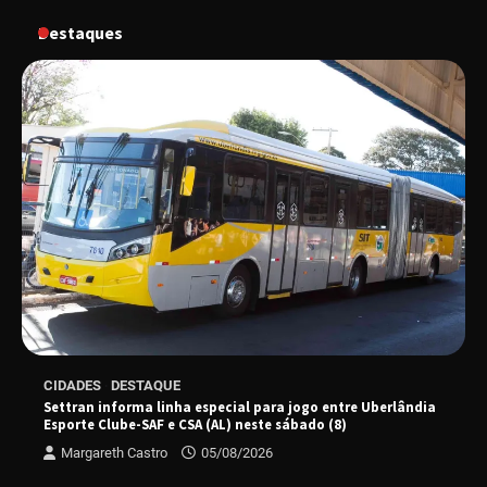
Destaques
“Vem pra Praça!” reunirá arte, cultura e
gastronomia de Uberlândia em dois dias de
evento gratuito
“Uma prosa de valor” é o tema da roda de
conversa com o diretor e a produtora do
espetáculo Bárbara
“Tom na Fazenda” retorna à Uberlândia após
sucesso absoluto em 2025
Senac em Uberlândia oferece curso gratuito
CIDADES
DESTAQUE
de Tricologia e Terapia Capilar
Settran informa linha especial para jogo entre Uberlândia
Esporte Clube-SAF e CSA (AL) neste sábado (8)
Margareth Castro
05/08/2026