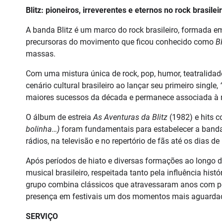
Blitz: pioneiros, irreverentes e eternos no rock brasilei
A banda Blitz é um marco do rock brasileiro, formada e
precursoras do movimento que ficou conhecido como
B
massas.
Com uma mistura única de rock, pop, humor, teatralidade
cenário cultural brasileiro ao lançar seu primeiro single,
maiores sucessos da década e permanece associada à m
O álbum de estreia
As Aventuras da Blitz
(1982) e hits 
bolinha…)
foram fundamentais para estabelecer a band
rádios, na televisão e no repertório de fãs até os dias de 
Após períodos de hiato e diversas formações ao longo da
musical brasileiro, respeitada tanto pela influência his
grupo combina clássicos que atravessaram anos com pe
presença em festivais um dos momentos mais aguardado
SERVIÇO