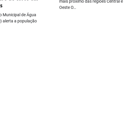
mais próximo das regiões Central e
s
Oeste O…
 Municipal de Água
) alerta a população