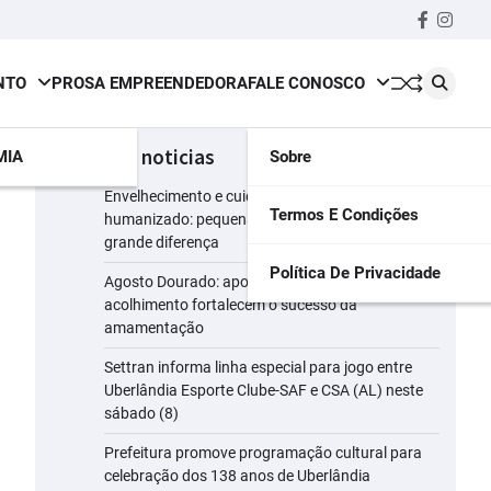
Faceboo
insta
NTO
PROSA EMPREENDEDORA
FALE CONOSCO
últimas noticias
MIA
Sobre
Envelhecimento e cuidado consciente e
Termos E Condições
humanizado: pequenas atitudes que fazem
grande diferença
Política De Privacidade
Agosto Dourado: apoio, informação e
acolhimento fortalecem o sucesso da
amamentação
Settran informa linha especial para jogo entre
Uberlândia Esporte Clube-SAF e CSA (AL) neste
sábado (8)
Prefeitura promove programação cultural para
celebração dos 138 anos de Uberlândia