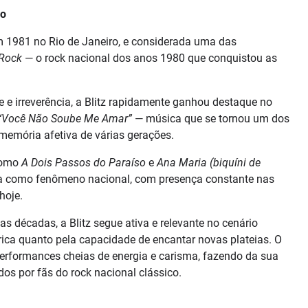
ro
m 1981 no Rio de Janeiro, e considerada uma das
Rock
— o rock nacional dos anos 1980 que conquistou as
 e irreverência, a Blitz rapidamente ganhou destaque no
“Você Não Soube Me Amar”
— música que se tornou um dos
emória afetiva de várias gerações.
como
A Dois Passos do Paraíso
e
Ana Maria (biquíni de
a como fenômeno nacional, com presença constante nas
hoje.
s décadas, a Blitz segue ativa e relevante no cenário
tórica quanto pela capacidade de encantar novas plateias. O
rformances cheias de energia e carisma, fazendo da sua
s por fãs do rock nacional clássico.