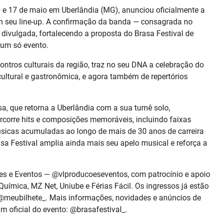
16 e 17 de maio em Uberlândia (MG), anunciou oficialmente a
 seu line-up. A confirmação da banda — consagrada no
ivulgada, fortalecendo a proposta do Brasa Festival de
 um só evento.
ontros culturais da região, traz no seu DNA a celebração do
cultural e gastronômica, e agora também de repertórios
sa, que retorna a Uberlândia com a sua turnê solo,
rcorre hits e composições memoráveis, incluindo faixas
sicas acumuladas ao longo de mais de 30 anos de carreira
sa Festival amplia ainda mais seu apelo musical e reforça a
es e Eventos — @vlproducoeseventos, com patrocínio e apoio
Química, MZ Net, Uniube e Férias Fácil. Os ingressos já estão
al @meubilhete_. Mais informações, novidades e anúncios de
oficial do evento: @brasafestival_.