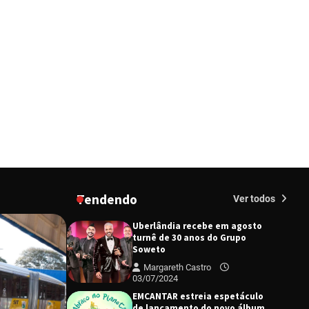
diretor e a produtora do
espetáculo Bárbara
Redação
27/03/2024
“Tom na Fazenda” retorna à
Uberlândia após sucesso
absoluto em 2025
Redação
23/02/2026
Senac em Uberlândia oferece
curso gratuito de Tricologia e
Terapia Capilar
Margareth Castro
09/07/2024
Uberlândia recebe em agosto
Tendendo
Ver todos
turnê de 30 anos do Grupo
Soweto
Margareth Castro
03/07/2024
EMCANTAR estreia espetáculo
de lançamento do novo álbum
Abraço no Planeta
Margareth Castro