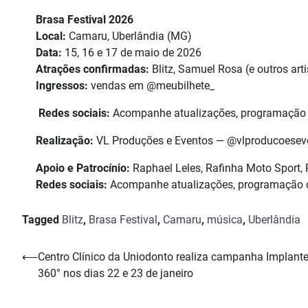
Brasa Festival 2026
Local:
Camaru, Uberlândia (MG)
Data:
15, 16 e 17 de maio de 2026
Atrações confirmadas:
Blitz, Samuel Rosa (e outros ar
Ingressos:
vendas em @meubilhete_
Redes sociais:
Acompanhe atualizações, programação 
Realização:
VL Produções e Eventos — @vlproducoesev
Apoio e Patrocínio:
Raphael Leles, Rafinha Moto Sport, R
Redes sociais:
Acompanhe atualizações, programação
Tagged
Blitz
,
Brasa Festival
,
Camaru
,
música
,
Uberlândia
Navegação
⟵
Centro Clínico da Uniodonto realiza campanha Implant
360° nos dias 22 e 23 de janeiro
de
Post