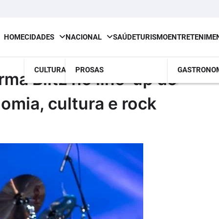
HOME
CIDADES
NACIONAL
SAÚDE
TURISMO
ENTRETENIME
CULTURA
PROSAS
GASTRONO
rma Blitz no line-up do
omia, cultura e rock