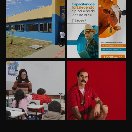
Uberlândia recebe o projeto “Experiência Rio”
no dia 17 de junho
“Vozes pela Vida” celebra 10 anos com show
em Uberlândia
“Vem pra Praça!” reunirá arte, cultura e
gastronomia de Uberlândia em dois dias de
evento gratuito
“Uma prosa de valor” é o tema da roda de
conversa com o diretor e a produtora do
espetáculo Bárbara