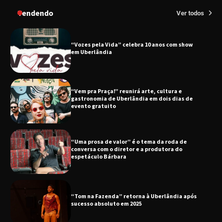
no dia 17 de junho
Tendendo
Ver todos
“Vozes pela Vida” celebra 10 anos com show
em Uberlândia
“Vem pra Praça!” reunirá arte, cultura e
gastronomia de Uberlândia em dois dias de
evento gratuito
“Uma prosa de valor” é o tema da roda de
conversa com o diretor e a produtora do
espetáculo Bárbara
“Tom na Fazenda” retorna à Uberlândia após
sucesso absoluto em 2025