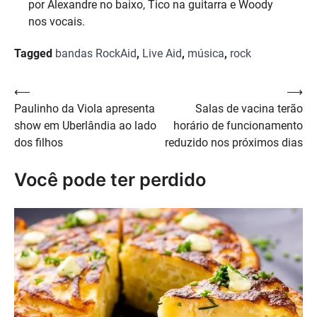
por Alexandre no baixo, Tico na guitarra e Woody
nos vocais.
Tagged
bandas RockAid
,
Live Aid
,
música
,
rock
Navegação
⟵
⟶
Paulinho da Viola apresenta
Salas de vacina terão
de
show em Uberlândia ao lado
horário de funcionamento
Post
dos filhos
reduzido nos próximos dias
Você pode ter perdido