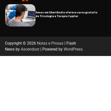
Senac em Uberlândia oferece curso gratuito
de Tricologia e Terapia Capilar
Uberlândia recebe em agosto turnê de 30 anos
do Grupo Soweto
Copyright © 2026
Notas e Prosas
| Flash
News by
Ascendoor
| Powered by
WordPress
.
EMCANTAR estreia espetáculo de lançamento
do novo álbum Abraço no Planeta
Uberlândia recebe o projeto “Experiência Rio”
no dia 17 de junho