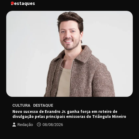
Destaques
“Tom na Fazenda” retorna à Uberlândia após
sucesso absoluto em 2025
Senac em Uberlândia oferece curso gratuito
de Tricologia e Terapia Capilar
Uberlândia recebe em agosto turnê de 30 anos
do Grupo Soweto
EMCANTAR estreia espetáculo de lançamento
CULTURA
DESTAQUE
do novo álbum Abraço no Planeta
Novo sucesso de Evandro Jr. ganha força em roteiro de
divulgação pelas principais emissoras do Triângulo Mineiro
Redação
08/08/2026
Uberlândia recebe o projeto “Experiência Rio”