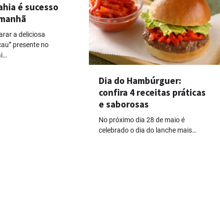
ahia é sucesso
 manhã
rar a deliciosa
cau” presente no
ai…
Dia do Hambúrguer:
confira 4 receitas práticas
e saborosas
No próximo dia 28 de maio é
celebrado o dia do lanche mais…