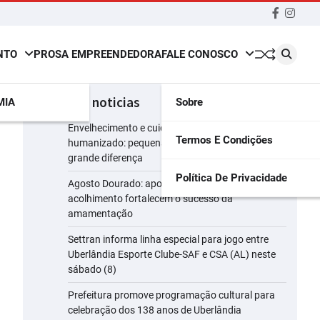
Faceboo
insta
NTO
PROSA EMPREENDEDORA
FALE CONOSCO
últimas noticias
MIA
Sobre
Envelhecimento e cuidado consciente e
Termos E Condições
humanizado: pequenas atitudes que fazem
grande diferença
Política De Privacidade
Agosto Dourado: apoio, informação e
acolhimento fortalecem o sucesso da
amamentação
Settran informa linha especial para jogo entre
Uberlândia Esporte Clube-SAF e CSA (AL) neste
sábado (8)
Prefeitura promove programação cultural para
celebração dos 138 anos de Uberlândia