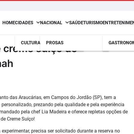
HOME
CIDADES
NACIONAL
SAÚDE
TURISMO
ENTRETENIME
CULTURA
PROSAS
GASTRONO
e creme suíço do
aah
canto das Araucárias, em Campos do Jordão (SP), tem a
personalizado, prezando pela qualidade e pela experiência
mandado pela chef Lia Madeira e oferece repletas opções de
a de Creme Suíço!
 experimentar, precisa ser solicitado durante a reserva no