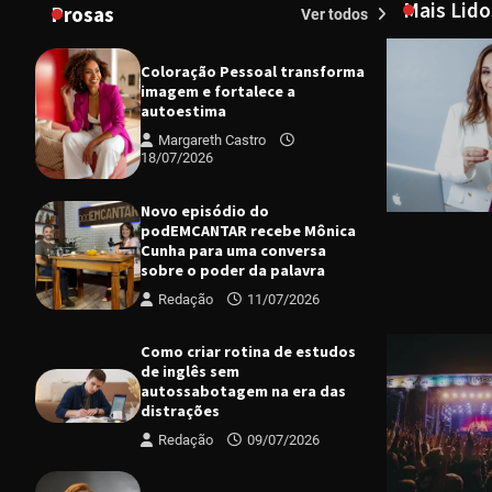
Mais Lido
Prosas
Ver todos
Coloração Pessoal transforma
imagem e fortalece a
autoestima
Margareth Castro
18/07/2026
Novo episódio do
podEMCANTAR recebe Mônica
Cunha para uma conversa
sobre o poder da palavra
Redação
11/07/2026
CIDADES
D
Programa d
projetos e
Como criar rotina de estudos
de inglês sem
Margareth
autossabotagem na era das
distrações
Redação
09/07/2026