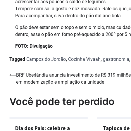
acrescentar aos poucos o caldo de legumes.
Tempere com sal a gosto e noz moscada. Rale os queijo
Para acompanhar, sirva dentro do pão italiano bola.
O pão deve estar sem o topo e sem o miolo, mas cuidad
dentro, asse o pão em forno pré-aquecido a 200º por 5 
FOTO: Divulgação
Tagged
Campos do Jordão
,
Cozinha Vivaah
,
gastronomia
Navegação
⟵
BRF Uberlândia anuncia investimento de R$ 319 milhõe
em modernização e ampliação da unidade
de
Post
Você pode ter perdido
Dia dos Pais: celebre a
Tapioca de