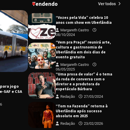
Tendendo
Margareth Castro
Ver todos
17/06/2024
“Vozes pela Vida” celebra 10
anos com show em Uberlândia
Margareth Castro
08/10/2024
“Vem pra Praça!” reunirá arte,
cultura e gastronomia de
Uberlândia em dois dias de
evento gratuito
Margareth Castro
06/05/2025
CULTURA
DESTAQUE
“Uma prosa de valor” é o tema
Prefeitura promove programação
da roda de conversa com o
C
cultural para celebração dos 138 anos de
diretor e a produtora do
 para jogo
P
Uberlândia
espetáculo Bárbara
e-SAF e CSA
v
Redação
27/03/2024
Margareth Castro
05/08/2026
p
26
“Tom na Fazenda” retorna à
Uberlândia após sucesso
absoluto em 2025
Redação
23/02/2026