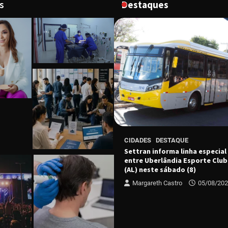
s
Destaques
ESTAQUE
CIDADES
DESTAQUE
e Economia Criativa premia
Settran informa linha especial
 forma nova turma em Uberaba
entre Uberlândia Esporte Club
(AL) neste sábado (8)
 Castro
04/08/2026
Margareth Castro
05/08/20