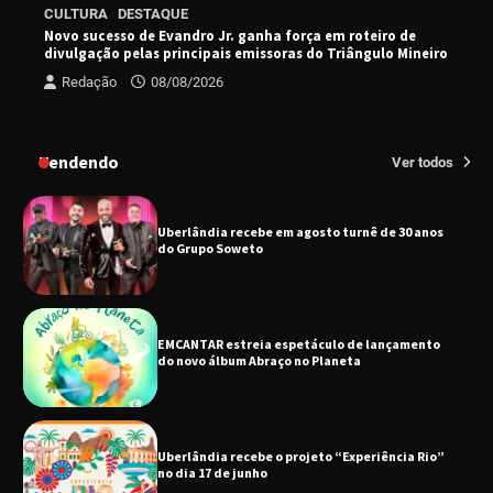
Senac em Uberlândia oferece curso gratuito
CULTURA
DESTAQUE
de Tricologia e Terapia Capilar
Novo sucesso de Evandro Jr. ganha força em roteiro de
divulgação pelas principais emissoras do Triângulo Mineiro
Redação
08/08/2026
Uberlândia recebe em agosto turnê de 30 anos
do Grupo Soweto
Tendendo
Ver todos
EMCANTAR estreia espetáculo de lançamento
do novo álbum Abraço no Planeta
Uberlândia recebe o projeto “Experiência Rio”
no dia 17 de junho
“Vozes pela Vida” celebra 10 anos com show
em Uberlândia