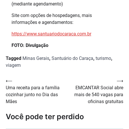
(mediante agendamento)
Site com opções de hospedagens, mais
informações e agendamentos:
https://www.santuariodocaraca.
com.br
FOTO: Divulgação
Tagged
Minas Gerais
,
Santuário do Caraça
,
turismo
,
viagem
Navegação
⟵
⟶
Uma receita para a família
EMCANTAR Social abre
de
cozinhar junto no Dia das
mais de 540 vagas para
Post
Mães
oficinas gratuitas
Você pode ter perdido