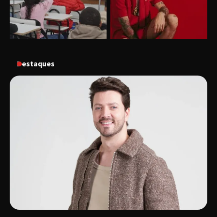
“Vozes pela Vida” celebra 10 anos com show
em Uberlândia
Destaques
“Vem pra Praça!” reunirá arte, cultura e
gastronomia de Uberlândia em dois dias de
evento gratuito
“Uma prosa de valor” é o tema da roda de
conversa com o diretor e a produtora do
espetáculo Bárbara
“Tom na Fazenda” retorna à Uberlândia após
sucesso absoluto em 2025