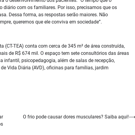
para o desenvolvimento dos pacientes. “O tempo que o
diário com os familiares. Por isso, precisamos que os
asa. Dessa forma, as respostas serão maiores. Não
mpre, queremos que ele conviva em sociedade”.
ta (CT-TEA) conta com cerca de 345 m² de área construída,
mais de R$ 674 mil. O espaço tem sete consultórios das áreas
ria infantil, psicopedagogia, além de salas de recepção,
 de Vida Diária (AVD), oficinas para famílias, jardim
ar
O frio pode causar dores musculares? Saiba aqui!
os