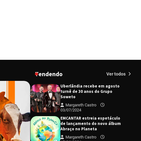
diretor e a produtora do
espetáculo Bárbara
Redação
27/03/2024
“Tom na Fazenda” retorna à
Uberlândia após sucesso
absoluto em 2025
Redação
23/02/2026
Senac em Uberlândia oferece
curso gratuito de Tricologia e
Terapia Capilar
Tendendo
Margareth Castro
Ver todos
09/07/2024
Uberlândia recebe em agosto
turnê de 30 anos do Grupo
Soweto
Margareth Castro
03/07/2024
EMCANTAR estreia espetáculo
de lançamento do novo álbum
Abraço no Planeta
Margareth Castro