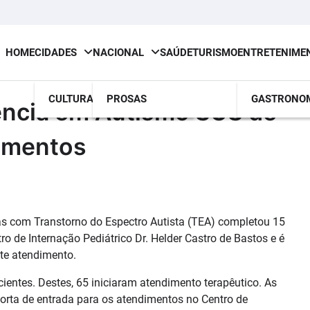
HOME
CIDADES
NACIONAL
SAÚDE
TURISMO
ENTRETENIME
CULTURA
PROSAS
GASTRONO
rência em Autismo SUS de
dimentos
as com Transtorno do Espectro Autista (TEA) completou 15
o de Internação Pediátrico Dr. Helder Castro de Bastos e é
ste atendimento.
acientes. Destes, 65 iniciaram atendimento terapêutico. As
orta de entrada para os atendimentos no Centro de