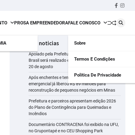
Faceboo
insta
NTO
PROSA EMPREENDEDORA
FALE CONOSCO
últimas noticias
MIA
Sobre
Apoiado pela Prefeitura, maior evento leiteiro do
Termos E Condições
Brasil será realizado em Uberlândia do dia 18 a
20 de agosto
Política De Privacidade
Após enchentes e tempestades, linha
emergencial já liberou R$ 89 milhões para
reconstrução de pequenos negócios em Minas
Prefeitura e parceiros apresentam edição 2026
do Plano de Contingência para Queimadas e
Incêndios
Documentário CONTRACENA foi exibido na UFU,
no Grupontapé e no CEU Shopping Park