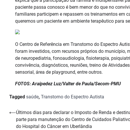
explica que a participação da família é indispensável 
paciente passa conosco é bem menor do que no convívio 
familiares participem e repassem os treinamentos em c
queremos um paciente em ambiente terapêutico para se
O Centro de Referência em Transtorno do Espectro Autis
foram investidos, com recursos próprios do município, 
de neuropediatria, fonoaudiologia, fisioterapia, psiquiat
convivência, diagnósticos, reuniões, treino de Atividades
sensorial, área de playground, entre outros.
FOTOS: Araípedez Luz/Valter de Paula/Secom-PMU
Tagged
saúde
,
Transtorno do Espectro Autista
Navegação
⟵
Últimos dias para declarar o Imposto de Renda e destin
parte para manutenção do Centro de Cuidados Paliativ
de
do Hospital do Câncer em Uberlândia