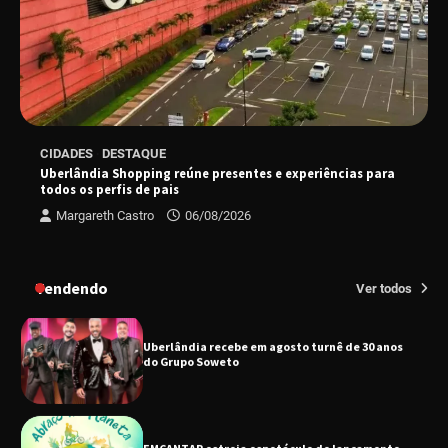
“Tom na Fazenda” retorna à Uberlândia após
sucesso absoluto em 2025
Senac em Uberlândia oferece curso gratuito
CIDADES
DESTAQUE
de Tricologia e Terapia Capilar
Uberlândia Shopping reúne presentes e experiências para
todos os perfis de pais
Margareth Castro
06/08/2026
Uberlândia recebe em agosto turnê de 30 anos
do Grupo Soweto
Tendendo
Ver todos
EMCANTAR estreia espetáculo de lançamento
do novo álbum Abraço no Planeta