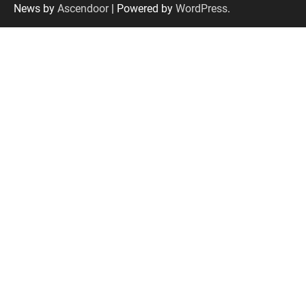
News by
Ascendoor
| Powered by
WordPress
.
Senac em Uberlândia oferece curso gratuito
de Tricologia e Terapia Capilar
Uberlândia recebe em agosto turnê de 30 anos
do Grupo Soweto
EMCANTAR estreia espetáculo de lançamento
do novo álbum Abraço no Planeta
Uberlândia recebe o projeto “Experiência Rio”
no dia 17 de junho