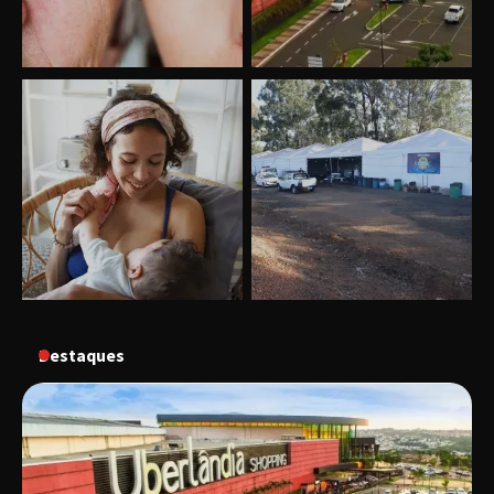
Uberlândia recebe o projeto “Experiência Rio”
no dia 17 de junho
“Vozes pela Vida” celebra 10 anos com show
em Uberlândia
“Vem pra Praça!” reunirá arte, cultura e
gastronomia de Uberlândia em dois dias de
evento gratuito
Destaques
“Uma prosa de valor” é o tema da roda de
conversa com o diretor e a produtora do
espetáculo Bárbara