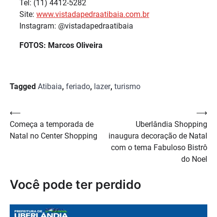
Tel: (11) 4412-5282
Site:
www.vistadapedraatibaia.com.br
Instagram: @vistadapedraatibaia
FOTOS: Marcos Oliveira
Tagged
Atibaia
,
feriado
,
lazer
,
turismo
Navegação
⟵
⟶
Começa a temporada de
Uberlândia Shopping
de
Natal no Center Shopping
inaugura decoração de Natal
Post
com o tema Fabuloso Bistrô
do Noel
Você pode ter perdido