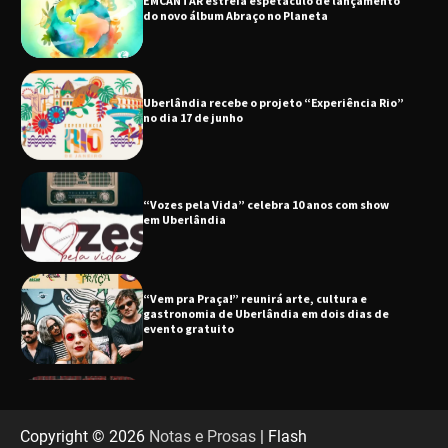
Uberlândia recebe o projeto “Experiência Rio”
no dia 17 de junho
“Vozes pela Vida” celebra 10 anos com show
em Uberlândia
“Vem pra Praça!” reunirá arte, cultura e
gastronomia de Uberlândia em dois dias de
evento gratuito
“Uma prosa de valor” é o tema da roda de
conversa com o diretor e a produtora do
espetáculo Bárbara
“Tom na Fazenda” retorna à Uberlândia após
sucesso absoluto em 2025
Copyright © 2026
Notas e Prosas
| Flash