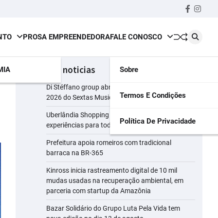
Faceboo
insta
NTO
PROSA EMPREENDEDORA
FALE CONOSCO
últimas noticias
MIA
Sobre
Di Stéffano group abre a segunda temporada de
Termos E Condições
2026 do Sextas Musicais
Uberlândia Shopping reúne presentes e
Política De Privacidade
experiências para todos os perfis de pais
Prefeitura apoia romeiros com tradicional
barraca na BR-365
Kinross inicia rastreamento digital de 10 mil
mudas usadas na recuperação ambiental, em
parceria com startup da Amazônia
Bazar Solidário do Grupo Luta Pela Vida tem