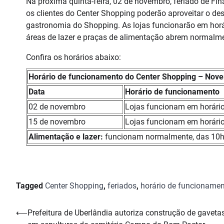
Na próxima quinta-feira, 02 de novembro, feriado de Fi
os clientes do Center Shopping poderão aproveitar o de
gastronomia do Shopping. As lojas funcionarão em horá
áreas de lazer e praças de alimentação abrem normalme
Confira os horários abaixo:
Horário de funcionamento do Center Shopping – Nov
Data
Horário de funcionamento
02 de novembro
Lojas funcionam em horário
15 de novembro
Lojas funcionam em horário
Alimentação e lazer:
funcionam normalmente, das 10h
Tagged
Center Shopping
,
feriados
,
horário de funcioname
Navegação
⟵
Prefeitura de Uberlândia autoriza construção de gaveta