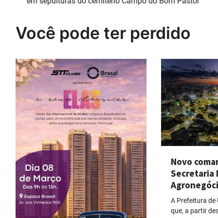
em sepulturas do cemitério Campo do Bom Pastor
de
Post
Você pode ter perdido
Novo coma
Secretaria 
Agronegóc
A Prefeitura de
que, a partir des