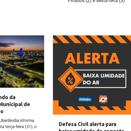
Finados (2) e sexta-feira (3)
ndo da
Municipal de
io
 Uberlândia informa
Defesa Civil alerta para
ta terça-feira (31), o
baixa umidade do ar nesta