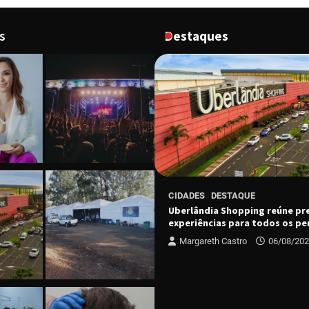
s
Destaques
CIDADES
DESTAQUE
ESTAQUE
Uberlândia Shopping reúne pr
ário do Grupo Luta Pela Vida
experiências para todos os per
dição no dia 13 de agosto
Margareth Castro
06/08/20
 Castro
06/08/2026