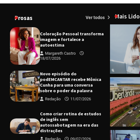
Mais Lido
Prosas
Ver todos
Coloração Pessoal transforma
imagem e fortalece a
autoestima
Margareth Castro
18/07/2026
Novo episódio do
podEMCANTAR recebe Mônica
Cunha para uma conversa
CIDADES
D
sobre o poder da palavra
Bazar Solid
Redação
11/07/2026
tem nova e
Margareth
Como criar rotina de estudos
de inglês sem
autossabotagem na era das
distrações
Redação
09/07/2026