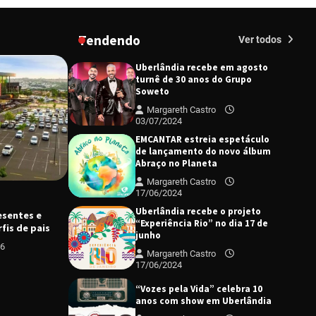
turnê de 30 anos do Grupo
Soweto
Tendendo
Margareth Castro
Ver todos
03/07/2024
EMCANTAR estreia espetáculo
de lançamento do novo álbum
Abraço no Planeta
Margareth Castro
17/06/2024
Uberlândia recebe o projeto
“Experiência Rio” no dia 17 de
junho
Margareth Castro
17/06/2024
C
esentes e
K
“Vozes pela Vida” celebra 10
CIDADES
DESTAQUE
fis de pais
m
anos com show em Uberlândia
Prefeitura apoia romeiros com
a
26
Margareth Castro
tradicional barraca na BR-365
A
08/10/2024
Margareth Castro
06/08/2026
“Vem pra Praça!” reunirá arte,
cultura e gastronomia de
Uberlândia em dois dias de
evento gratuito