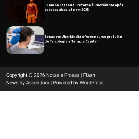
“Tom na Fazenda” retorna à Uberlândia após
sucesso absoluto em 2025
Senac em Uberlândia oferece curso gratuito
de Tricologia e Terapia Capilar
Uberlândia recebe em agosto turnê de 30 anos
do Grupo Soweto
Copyright © 2026
Notas e Prosas
| Flash
News by
Ascendoor
| Powered by
WordPress
.
EMCANTAR estreia espetáculo de lançamento
do novo álbum Abraço no Planeta
Uberlândia recebe o projeto “Experiência Rio”
no dia 17 de junho