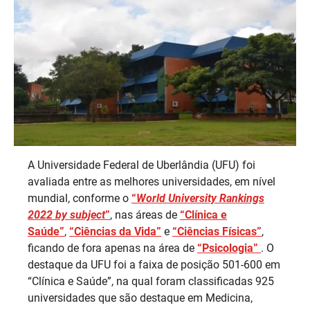
A Universidade Federal de Uberlândia (UFU) foi
avaliada entre as melhores universidades, em nível
mundial, conforme o
“
World University Rankings
2022 by subject
”
, nas áreas de
“Clínica e
Saúde”
,
“Ciências da Vida”
e
“Ciências Físicas”
,
ficando de fora apenas na área de
“Psicologia”
. O
destaque da UFU foi a faixa de posição 501-600 em
“Clínica e Saúde”, na qual foram classificadas 925
universidades que são destaque em Medicina,