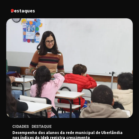
conversa com o diretor e a produtora do
espetáculo Bárbara
Destaques
“Tom na Fazenda” retorna à Uberlândia após
sucesso absoluto em 2025
Senac em Uberlândia oferece curso gratuito
de Tricologia e Terapia Capilar
Uberlândia recebe em agosto turnê de 30 anos
do Grupo Soweto
EMCANTAR estreia espetáculo de lançamento
CIDADES
DESTAQUE
do novo álbum Abraço no Planeta
Desempenho dos alunos da rede municipal de Uberlândia
nos índices do Ideb registra crescimento