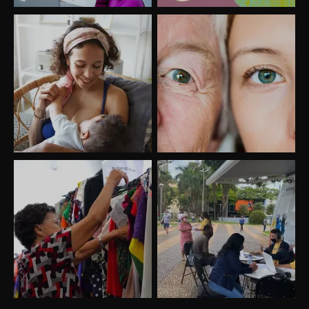
Uberlândia recebe o projeto “Experiência Rio”
no dia 17 de junho
“Vozes pela Vida” celebra 10 anos com show
em Uberlândia
“Vem pra Praça!” reunirá arte, cultura e
gastronomia de Uberlândia em dois dias de
evento gratuito
“Uma prosa de valor” é o tema da roda de