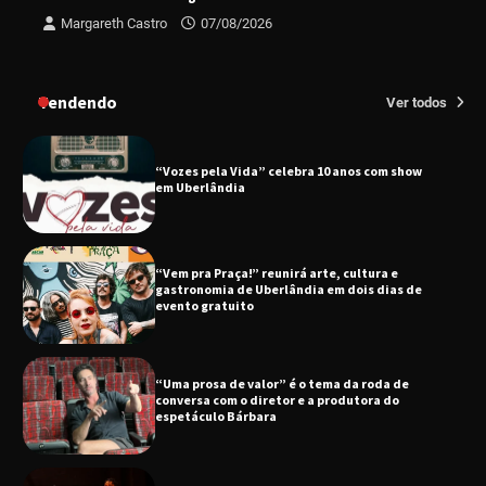
Margareth Castro
07/08/2026
Uberlândia recebe o projeto “Experiência Rio”
no dia 17 de junho
Tendendo
Ver todos
“Vozes pela Vida” celebra 10 anos com show
em Uberlândia
“Vem pra Praça!” reunirá arte, cultura e
gastronomia de Uberlândia em dois dias de
evento gratuito
“Uma prosa de valor” é o tema da roda de
conversa com o diretor e a produtora do
espetáculo Bárbara