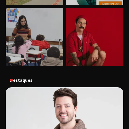
Uberlândia recebe o projeto “Experiência Rio”
no dia 17 de junho
“Vozes pela Vida” celebra 10 anos com show
em Uberlândia
Destaques
“Vem pra Praça!” reunirá arte, cultura e
gastronomia de Uberlândia em dois dias de
evento gratuito
“Uma prosa de valor” é o tema da roda de
conversa com o diretor e a produtora do
espetáculo Bárbara