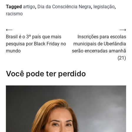
Tagged
artigo
,
Dia da Consciência Negra
,
legislação
,
racismo
Navegação
⟵
⟶
Brasil é o 3º país que mais
Inscrições para escolas
de
pesquisa por Black Friday no
municipais de Uberlândia
Post
mundo
serão encerradas amanhã
(21)
Você pode ter perdido