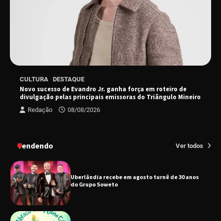
“Tom na Fazenda” retorna à Uberlândia após
sucesso absoluto em 2025
Senac em Uberlândia oferece curso gratuito
CULTURA
DESTAQUE
de Tricologia e Terapia Capilar
Novo sucesso de Evandro Jr. ganha força em roteiro de
divulgação pelas principais emissoras do Triângulo Mineiro
Redação
08/08/2026
Uberlândia recebe em agosto turnê de 30 anos
do Grupo Soweto
Tendendo
Ver todos
EMCANTAR estreia espetáculo de lançamento
do novo álbum Abraço no Planeta