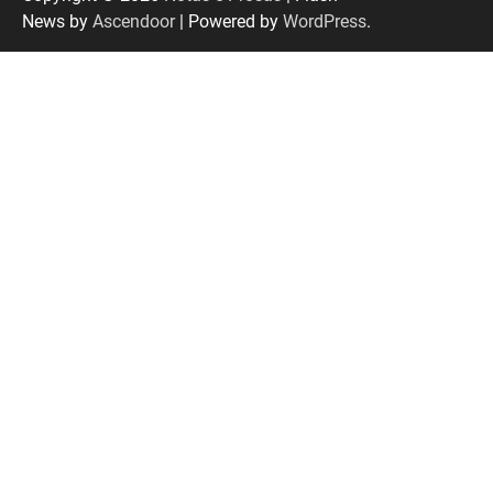
News by
Ascendoor
| Powered by
WordPress
.
Senac em Uberlândia oferece curso gratuito
de Tricologia e Terapia Capilar
Uberlândia recebe em agosto turnê de 30 anos
do Grupo Soweto
EMCANTAR estreia espetáculo de lançamento
do novo álbum Abraço no Planeta
Uberlândia recebe o projeto “Experiência Rio”
no dia 17 de junho