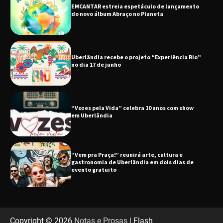
Uberlândia recebe o projeto “Experiência Rio”
no dia 17 de junho
“Vozes pela Vida” celebra 10 anos com show
em Uberlândia
“Vem pra Praça!” reunirá arte, cultura e
gastronomia de Uberlândia em dois dias de
evento gratuito
“Uma prosa de valor” é o tema da roda de
conversa com o diretor e a produtora do
espetáculo Bárbara
“Tom na Fazenda” retorna à Uberlândia após
sucesso absoluto em 2025
Copyright © 2026
Notas e Prosas
| Flash