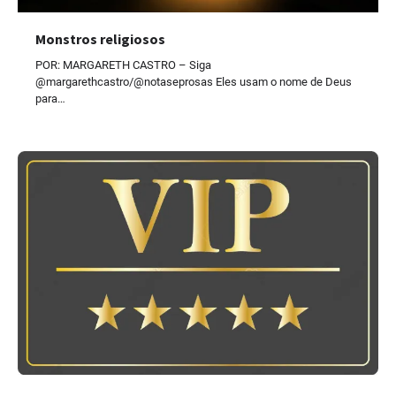
Monstros religiosos
POR: MARGARETH CASTRO – Siga
@margarethcastro/@notaseprosas Eles usam o nome de Deus
para…